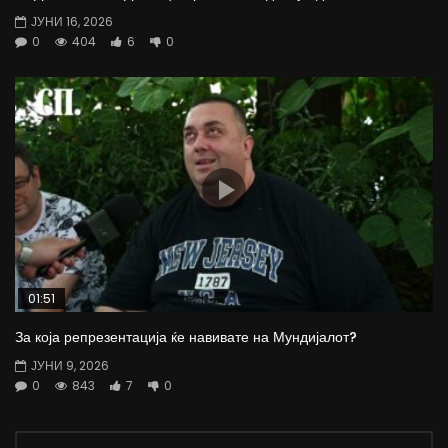
ЈУНИ 16, 2026
0
404
6
0
01:51
За која репрезентација ќе навивате на Мундијалот?
ЈУНИ 9, 2026
0
843
7
0