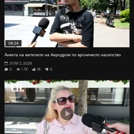
08:24
Анкета на жителите на Аеродром по врсничкото насилство
ЈУЛИ 2, 2026
0
1.7K
16
0