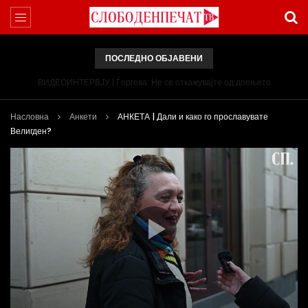
ПОСЛЕДНО ОБЈАВЕНИ
ВИДЕОИНТЕРВЈУ | Ѓоргева: Не се откажувајте од доењето
Насловна
Анкети
АНКЕТА | Дали и како го прославувате
Велигден?