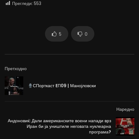
Прегледи:
553
5
0
Претходно
СПорткаст EП09 | Манојловски
Наредно
Андоновиќ: Дали американските воени напади врз
Иран би ја уништиле неговата нуклеарна
програма?