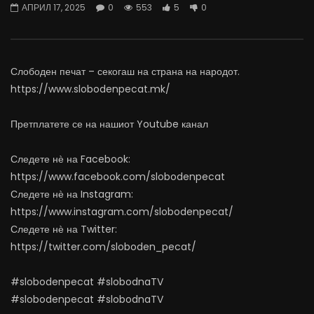
АПРИЛ 17, 2025
0
553
5
0
донирале своите орган
ЈУЛИ 21, 2026
ЈУЛИ 7, 2026
0
515
3
0
0
1K
5
0
Слободен печат – секогаш на страна на народот.
https://www.slobodenpecat.mk/
Претплатете се на нашиот Youtube канал
Следете нѐ на Facebook:
https://www.facebook.com/slobodenpecat
Следете нѐ на Instagram:
https://www.instagram.com/slobodenpecat/
Следете нѐ на Twitter:
https://twitter.com/sloboden_pecat/
#slobodenpecat #slobodnaTV
#slobodenpecat #slobodnaTV