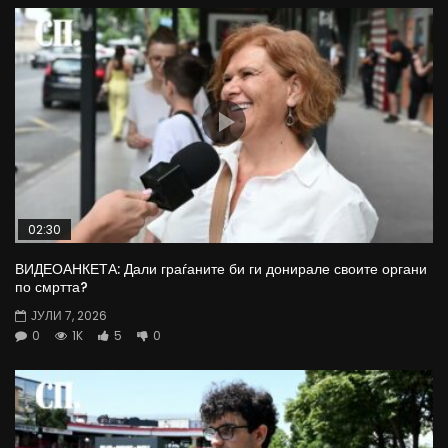
02:30
ВИДЕОАНКЕТА: Дали граѓаните би ги донирале своите органи
по смртта?
ЈУЛИ 7, 2026
0
1K
5
0