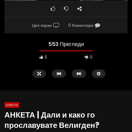
Цел екран
0 Коментари
553 Прегледи
5
0
АНКЕТИ
АНКЕТА | Дали и како го
03:00
02:30
прославувате Велигден?
АНКЕТА | Дали пиете вода од чешма?
ВИДЕОАНКЕТА: Дали гр