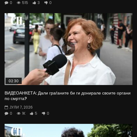
0
515
3
0
02:30
ВИДЕОАНКЕТА: Дали граѓаните би ги донирале своите органи
по смртта?
ЈУЛИ 7, 2026
0
1K
5
0