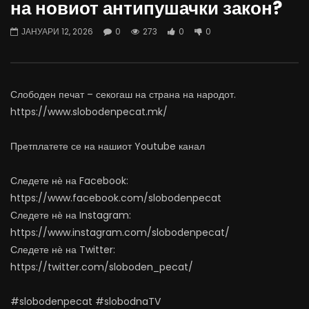
на новиот антипушачки закон?
донирале своите орган
ЈУЛИ 21, 2026
ЈУЛИ 7, 2026
0
515
3
0
ЈАНУАРИ 12, 2026
0
273
0
0
0
1K
5
0
Слободен печат – секогаш на страна на народот.
https://www.slobodenpecat.mk/
Претплатете се на нашиот Youtube канал
Следете нѐ на Facebook:
https://www.facebook.com/slobodenpecat
Следете нѐ на Instagram:
https://www.instagram.com/slobodenpecat/
Следете нѐ на Twitter:
https://twitter.com/sloboden_pecat/
#slobodenpecat #slobodnaTV