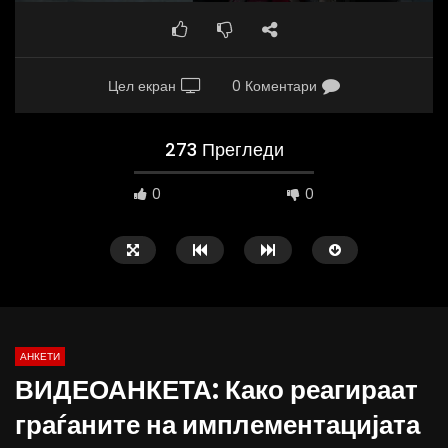
Цел екран
0 Коментари
273 Прегледи
0
0
АНКЕТИ
ВИДЕОАНКЕТА: Како реагираат
03:00
02:30
граѓаните на имплементацијата
АНКЕТА | Дали пиете вода од чешма?
ВИДЕОАНКЕТА: Дали гр