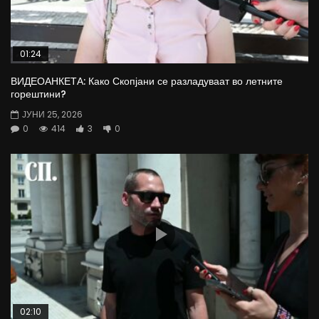
01:24
ВИДЕОАНКЕТА: Како Скопјани се разладуваат во летните
горештини?
ЈУНИ 25, 2026
0
414
3
0
02:10