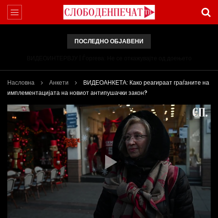
ПОСЛЕДНО ОБЈАВЕНИ
ВИДЕОИНТЕРВЈУ | Ѓоргева: Не се откажувајте од доењето
Насловна
Анкети
ВИДЕОАНКЕТА: Како реагираат граѓаните на
имплементацијата на новиот антипушачки закон?