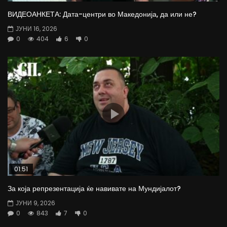
ВИДЕОАНКЕТА: Дата-центри во Македонија, да или не?
ЈУНИ 16, 2026
0
404
6
0
01:51
За која репрезентација ќе навивате на Мундијалот?
ЈУНИ 9, 2026
0
843
7
0