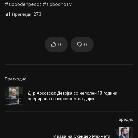
#slobodenpecat #slobodnaTV
Прегледи:
273
0
0
Претходно
Д-р Арсовски: Девојка со неполни 19 години
оперирана со карцином на дојка
Наредно
Изјава на Скендер Мехмети