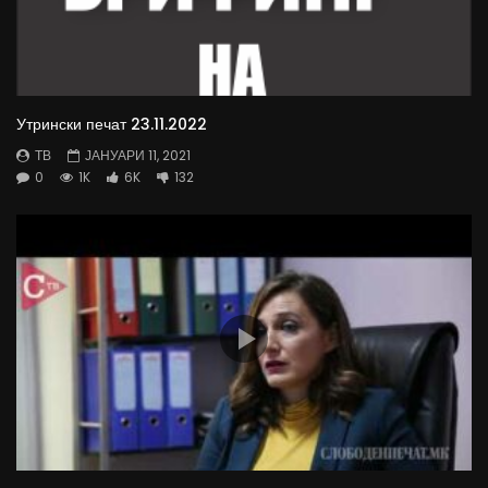
Утрински печат 23.11.2022
ТВ
ЈАНУАРИ 11, 2021
0
1K
6K
132