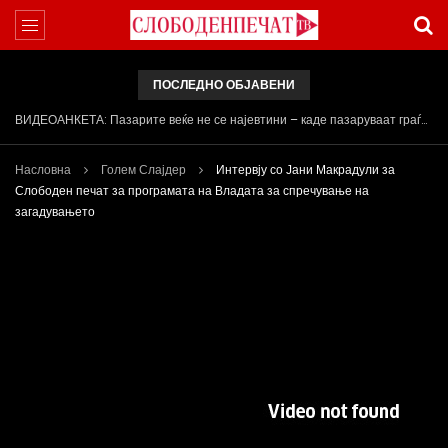
ПОСЛЕДНО ОБЈАВЕНИ
Арсовски: „Се вариме како жаби, додека сме надвор од ЕУ“
Насловна
Голем Слајдер
Интервју со Јани Макрадули за
Слободен печат за програмата на Владата за спречување на
загадувањето