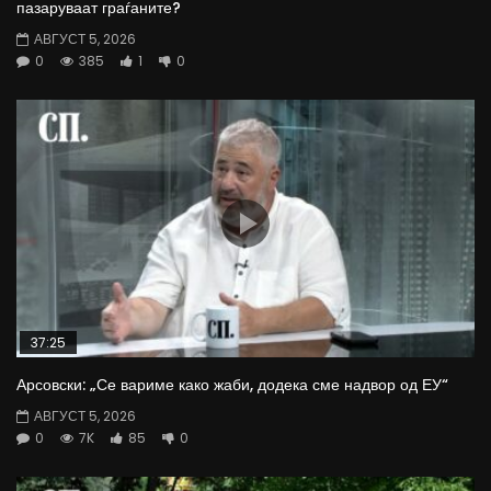
пазаруваат граѓаните?
АВГУСТ 5, 2026
0
385
1
0
37:25
Арсовски: „Се вариме како жаби, додека сме надвор од ЕУ“
АВГУСТ 5, 2026
0
7K
85
0