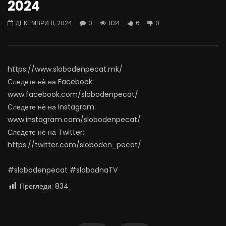
2024
07.08.2026
06.08.2026
АВГУСТ 7, 2026
АВГУСТ 6, 2026
ДЕКЕМВРИ 11, 2024
0
834
6
0
0
1.8K
16
0
0
1.1K
11
0
https://www.slobodenpecat.mk/
Следете нѐ на Facebook:
www.facebook.com/slobodenpecat/
Следете нѐ на Instagram:
www.instagram.com/slobodenpecat/
Следете нѐ на Twitter:
https://twitter.com/sloboden_pecat/
#slobodenpecat #slobodnaTV
Прегледи:
834