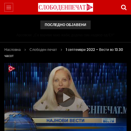
ПОСЛЕДНО ОБЈАВЕНИ
Арсовски: „Се вариме како жаби, додека сме надвор од ЕУ“
Насловна
Слободен печат
1 септември 2022 – Вести во 13.30
часот