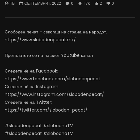
ТВ
СЕПТЕМВРИ 1, 2022
0
1.7K
2
0
07.08.2026
06.08.2026
АВГУСТ 7, 2026
АВГУСТ 6, 2026
0
1.4K
15
0
0
1.1K
11
0
Слободен печат – секогаш на страна на народот.
https://www.slobodenpecat.mk/
Претплатете се на нашиот Youtube канал
Следете нѐ на Facebook:
https://www.facebook.com/slobodenpecat
Следете нѐ на Instagram:
https://www.instagram.com/slobodenpecat/
Следете нѐ на Twitter:
https://twitter.com/sloboden_pecat/
#slobodenpecat #slobodnaTV
#slobodenpecat #slobodnaTV