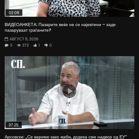
02:08
ВИДЕОАНКЕТА: Пазарите веќе не се најевтини – каде
пазаруваат граѓаните?
АВГУСТ 5, 2026
0
372
1
0
37:25
Арсовски: „Се вариме како жаби, додека сме надвор од ЕУ“