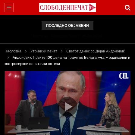
ПОСЛЕДНО ОБЈАВЕНИ
Вести на „Слободен Печат“ 05.08.2026
Насловна
Утрински печат
Светот денес со Дејан Андоновиќ
Андоновиќ: Првите 100 дена на Трамп во Белата куќа – радикални и
контроверзни политички потези