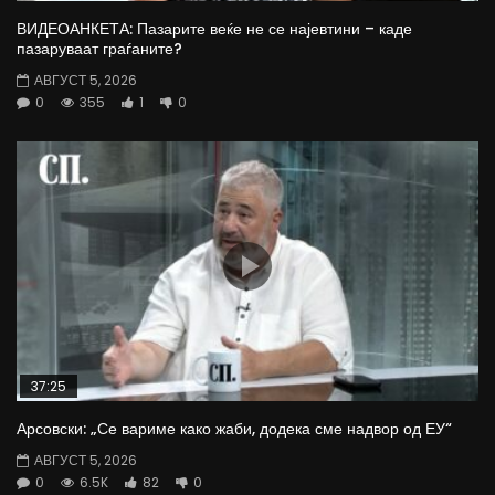
ВИДЕОАНКЕТА: Пазарите веќе не се најевтини – каде
пазаруваат граѓаните?
АВГУСТ 5, 2026
0
355
1
0
37:25
Арсовски: „Се вариме како жаби, додека сме надвор од ЕУ“
АВГУСТ 5, 2026
0
6.5K
82
0