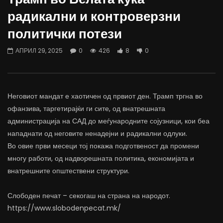
Вести на „Слободен Печат“
Протест на Онколошки 
радикални и контроверзни
06.08.2026
Министерство за Здрав
политички потези
АВГУСТ 6, 2026
АВГУСТ 6, 2026
0
1K
10
0
0
500
12
АПРИЛ 29, 2025
0
426
8
0
Неговиот мандат е хаотичен од првиот ден. Трамп тргна во
офанзива, таргетирајќи ги сите, од внатрешната
администрација на САД до меѓународните сојузници, кои беа
нападнати од неговите ненадејни и радикални одлуки.
Во овие први месеци тој покажа подготвеност да промени
многу работи, од надворешната политика, економијата и
внатрешните општествени структури.
Слободен печат – секогаш на страна на народот.
https://www.slobodenpecat.mk/