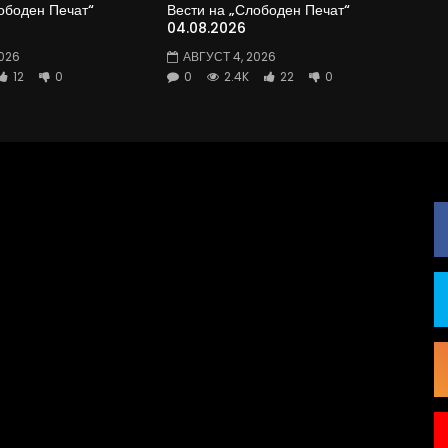
ободен Печат“
Вести на „Слободен Печат“
04.08.2026
026
АВГУСТ 4, 2026
12
0
0
2.4K
22
0