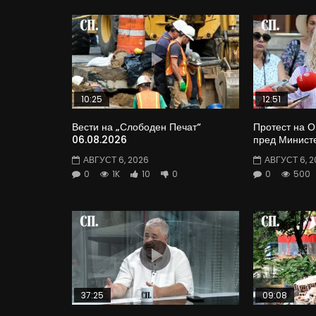
10:25
12:51
Вести на „Слободен Печат“
Протест на 
06.08.2026
пред Министе
АВГУСТ 6, 2026
АВГУСТ 6, 2
0
1K
10
0
0
500
37:25
09:08