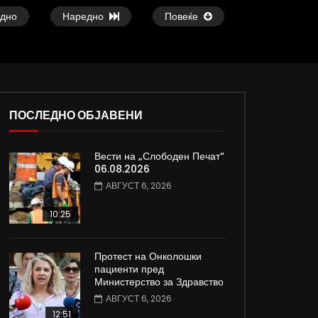
дно
Наредно
Повеќе
ПОСЛЕДНО ОБЈАВЕНИ
37:25
09:08
Вести на „Слободен Печат“
е
Арсовски: „Се вариме како жаби,
Вести на „Слободен
06.08.2026
додека сме надвор од ЕУ“
05.08.2026
АВГУСТ 6, 2026
АВГУСТ 5, 2026
АВГУСТ 5, 2026
0
6.5K
82
0
0
2K
12
10:25
Протест на Онколошки
пациенти пред
Министерство за Здравство
АВГУСТ 6, 2026
12:51