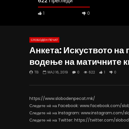
622 Прегледи
1
0
СЛОБОДЕН ПЕЧАТ
Анкета: Искуството на 
10:25
12:51
водење на матичните к
Вести на „Слободен Печат“
Протест н
06.08.2026
Министерс
ТВ
МАЈ 16, 2019
0
622
1
0
АВГУСТ 6, 2026
АВГУСТ 6
0
1K
10
0
0
5
https://www.slobodenpecat.mk/
Следете нѐ на Facebook: www.facebook.com/sl
Следете нѐ на Instagram: www.instagram.com/s
Следете нѐ на Twitter: https://twitter.com/slob