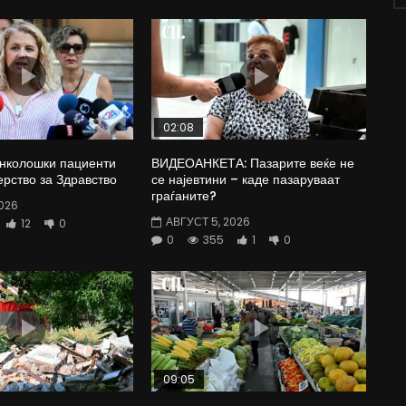
02:08
Онколошки пациенти
ВИДЕОАНКЕТА: Пазарите веќе не
рство за Здравство
се најевтини – каде пазаруваат
граѓаните?
026
АВГУСТ 5, 2026
12
0
0
355
1
0
09:05