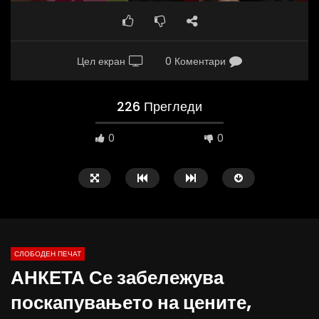
Цел екран
0 Коментари
226 Прегледи
0
0
СЛОБОДЕН ПЕЧАТ
АНКЕТА Се забележува
09:38
10:25
поскапувањето на цените,
Вести на „Слободен Печат“
Вести на „Слободен Пе