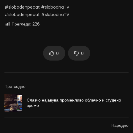
#slobodenpecat #slobodnaTV
#slobodenpecat #slobodnaTV
Прегледи:
226
0
0
Претходно
Славчо најавува променливо облачно и студено
време
Наредно