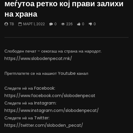
меѓутоа ретко кој прави залихи
07.08.2026
06.08.2026
на храна
АВГУСТ 7, 2026
АВГУСТ 6, 2026
0
1.2K
15
0
0
1.1K
11
0
ТВ
МАРТ 1, 2022
0
226
0
0
Слободен печат – секогаш на страна на народот.
https://www.slobodenpecat.mk/
Претплатете се на нашиот Youtube канал
Следете нѐ на Facebook:
https://www.facebook.com/slobodenpecat
Следете нѐ на Instagram:
https://www.instagram.com/slobodenpecat/
Следете нѐ на Twitter:
https://twitter.com/sloboden_pecat/