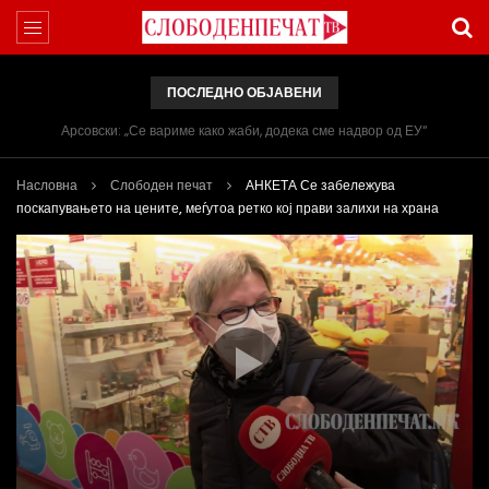
ПОСЛЕДНО ОБЈАВЕНИ
Арсовски: „Се вариме како жаби, додека сме надвор од ЕУ“
Насловна
Слободен печат
АНКЕТА Се забележува
поскапувањето на цените, меѓутоа ретко кој прави залихи на храна