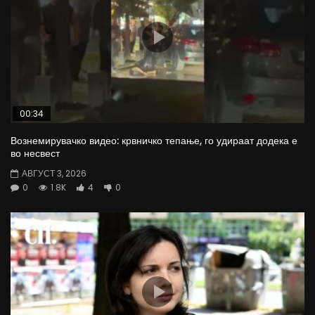
00:34
Вознемирувачко видео: крвничко тепање, го удираат додека е
во несвест
АВГУСТ 3, 2026
0
1.8K
4
0