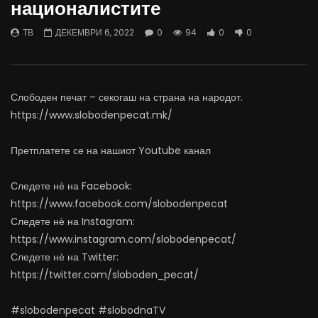
националистите
04.08.2026
откажувајте од доењето
АВГУСТ 4, 2026
АВГУСТ 4, 2026
ТВ
ДЕКЕМВРИ 6, 2022
0
94
0
0
0
2.3K
22
0
0
95
0
0
Слободен печат – секогаш на страна на народот.
https://www.slobodenpecat.mk/
Претплатете се на нашиот Youtube канал
Следете нѐ на Facebook:
https://www.facebook.com/slobodenpecat
Следете нѐ на Instagram:
https://www.instagram.com/slobodenpecat/
Следете нѐ на Twitter:
https://twitter.com/sloboden_pecat/
#slobodenpecat #slobodnaTV