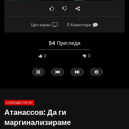
Цел екран
0 Коментари
94 Прегледи
0
0
СЛОБОДЕН ПЕЧАТ
Атанассов: Да ги
09:05
19:50
маргинализираме
Вести на „Слободен Печат“
ВИДЕОИНТЕРВЈУ | Ѓорг