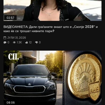
02:57
ВИДЕОАНКЕТА: Дали граѓаните знаат што е „Скопје 2028“ и
како ќе се трошат нивните пари?
ЈУЛИ 31, 2026
0
1.3K
12
0
08:06