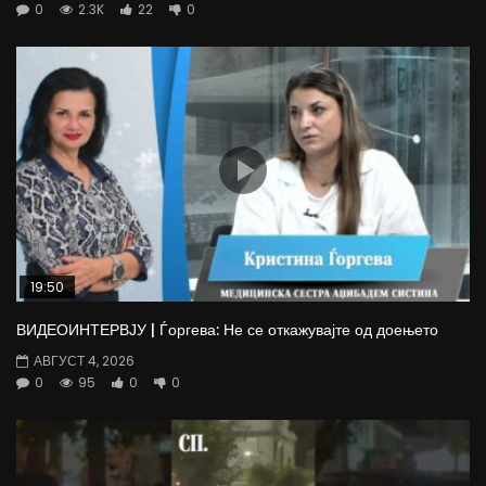
0
2.3K
22
0
19:50
ВИДЕОИНТЕРВЈУ | Ѓоргева: Не се откажувајте од доењето
АВГУСТ 4, 2026
0
95
0
0