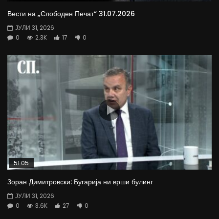
Вести на „Слободен Печат“ 31.07.2026
ЈУЛИ 31, 2026
0
2.3K
17
0
51:05
Зоран Димитровски: Бугарија ни врши булинг
ЈУЛИ 31, 2026
0
3.6K
27
0