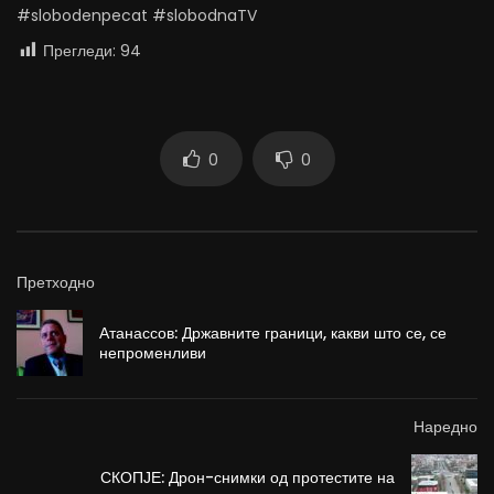
#slobodenpecat #slobodnaTV
Прегледи:
94
0
0
Претходно
Атанассов: Државните граници, какви што се, се
непроменливи
Наредно
СКОПЈЕ: Дрон-снимки од протестите на