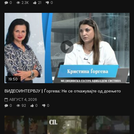
0
2.3K
21
0
19:50
ВИДЕОИНТЕРВЈУ | Ѓоргева: Не се откажувајте од доењето
АВГУСТ 4, 2026
0
92
0
0