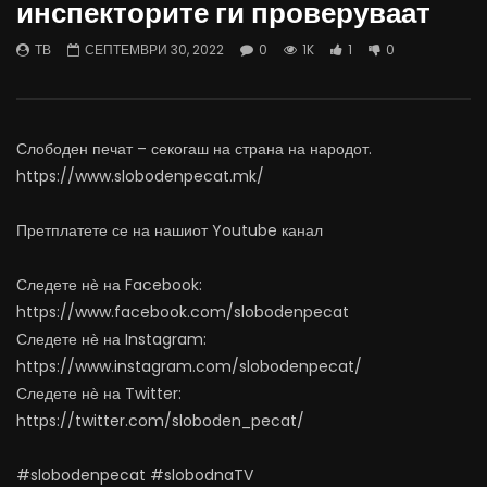
инспекторите ги проверуваат
04.08.2026
откажувајте од доењето
АВГУСТ 4, 2026
АВГУСТ 4, 2026
ТВ
СЕПТЕМВРИ 30, 2022
0
1K
1
0
0
2.3K
21
0
0
92
0
0
Слободен печат – секогаш на страна на народот.
https://www.slobodenpecat.mk/
Претплатете се на нашиот Youtube канал
Следете нѐ на Facebook:
https://www.facebook.com/slobodenpecat
Следете нѐ на Instagram:
https://www.instagram.com/slobodenpecat/
Следете нѐ на Twitter:
https://twitter.com/sloboden_pecat/
#slobodenpecat #slobodnaTV