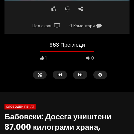
Цел екран
0 Коментари
963 Прегледи
1
0
СЛОБОДЕН ПЕЧАТ
Бабовски: Досега уништени
09:05
19:50
87.000 килограми храна,
Вести на „Слободен Печат“
ВИДЕОИНТЕРВЈУ | Ѓорг