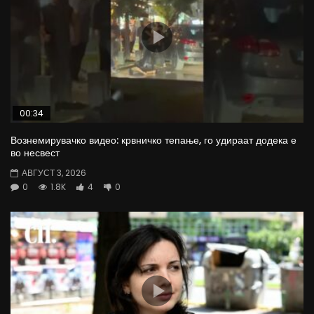
00:34
Вознемирувачко видео: крвничко тепање, го удираат додека е
во несвест
АВГУСТ 3, 2026
0
1.8K
4
0