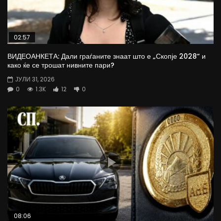
02:57
ВИДЕОАНКЕТА: Дали граѓаните знаат што е „Скопје 2028“ и
како ќе се трошат нивните пари?
ЈУЛИ 31, 2026
0
1.3K
12
0
08:06