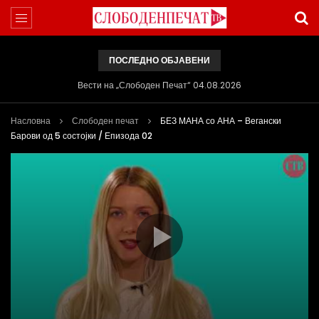
ПОСЛЕДНО ОБЈАВЕНИ
ВИДЕОИНТЕРВЈУ | Ѓоргева: Не се откажувајте од доењето
Насловна
Слободен печат
БЕЗ МАНА со АНА – Вегански
Барови од 5 состојки / Епизода 02