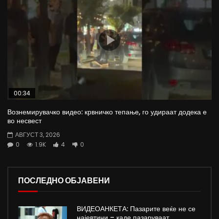
00:34
Вознемирувачко видео: крвничко тепање, го удираат додека е
во несвест
АВГУСТ 3, 2026
0
1.9K
4
0
ПОСЛЕДНО ОБЈАВЕНИ
ВИДЕОАНКЕТА: Пазарите веќе не се
најевтини – каде пазаруваат