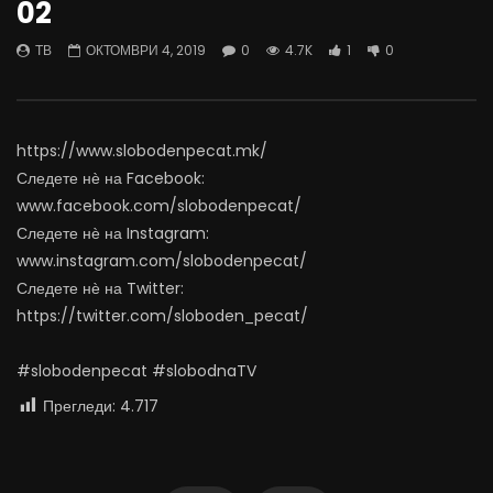
02
најевтини – каде пазаруваат
додека сме надвор од 
граѓаните?
АВГУСТ 5, 2026
ТВ
ОКТОМВРИ 4, 2019
0
4.7K
1
0
АВГУСТ 5, 2026
0
5.1K
72
0
291
0
0
https://www.slobodenpecat.mk/
Следете нѐ на Facebook:
www.facebook.com/slobodenpecat/
Следете нѐ на Instagram:
www.instagram.com/slobodenpecat/
Следете нѐ на Twitter:
https://twitter.com/sloboden_pecat/
#slobodenpecat #slobodnaTV
Прегледи:
4.717