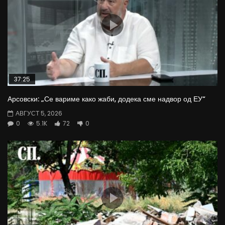
37:25
Арсовски: „Се вариме како жаби, додека сме надвор од ЕУ“
АВГУСТ 5, 2026
0
5.1K
72
0