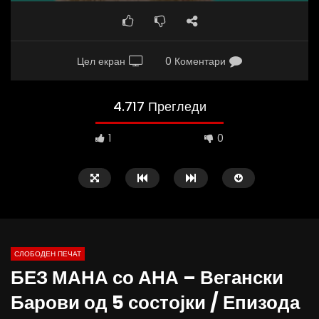
Цел екран
0 Коментари
4.717 Прегледи
1
0
СЛОБОДЕН ПЕЧАТ
БЕЗ МАНА со АНА – Вегански
02:08
37:25
Барови од 5 состојки / Епизода
ВИДЕОАНКЕТА: Пазарите веќе не се
Арсовски: „Се вариме к