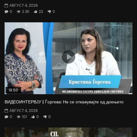
АВГУСТ 4, 2026
0
2.3K
22
0
19:50
ВИДЕОИНТЕРВЈУ | Ѓоргева: Не се откажувајте од доењето
АВГУСТ 4, 2026
0
101
0
0