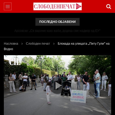
ПОСЛЕДНО ОБЈАВЕНИ
Арсовски: „Се вариме како жаби, додека сме надвор од ЕУ“
Насловна
Слободен печат
Блокада на улицата „Питу Гули“ на
Водно