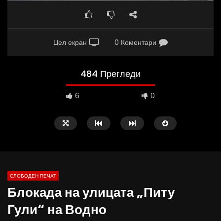
Цел екран
0 Коментари
484 Прегледи
6
0
СЛОБОДЕН ПЕЧАТ
Блокада на улицата „Питу
09:38
10:25
Гули“ на Водно
Вести на „Слободен Печат“
Вести на „Слободен Пе