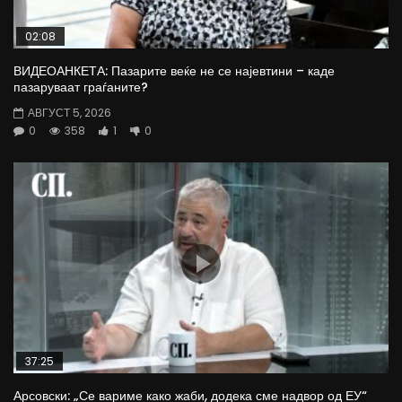
02:08
ВИДЕОАНКЕТА: Пазарите веќе не се најевтини – каде
пазаруваат граѓаните?
АВГУСТ 5, 2026
0
358
1
0
37:25
Арсовски: „Се вариме како жаби, додека сме надвор од ЕУ“