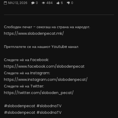
МАЈ 12, 2026
0
484
6
0
07.08.2026
06.08.2026
АВГУСТ 7, 2026
АВГУСТ 6, 2026
0
1.1K
11
0
0
1K
11
0
Слободен печат – секогаш на страна на народот.
https://www.slobodenpecat.mk/
Претплатете се на нашиот Youtube канал
Следете нѐ на Facebook:
https://www.facebook.com/slobodenpecat
Следете нѐ на Instagram:
https://www.instagram.com/slobodenpecat/
Следете нѐ на Twitter:
https://twitter.com/sloboden_pecat/
#slobodenpecat #slobodnaTV
#slobodenpecat #slobodnaTV