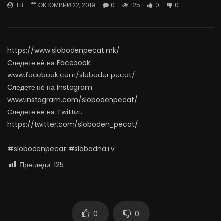
ТВ
ОКТОМВРИ 22, 2019
0
125
0
0
07.08.2026
06.08.2026
АВГУСТ 7, 2026
АВГУСТ 6, 2026
0
1.8K
16
0
0
1.1K
11
0
https://www.slobodenpecat.mk/
Следете нѐ на Facebook:
www.facebook.com/slobodenpecat/
Следете нѐ на Instagram:
www.instagram.com/slobodenpecat/
Следете нѐ на Twitter:
https://twitter.com/sloboden_pecat/
#slobodenpecat #slobodnaTV
Прегледи:
125
0
0