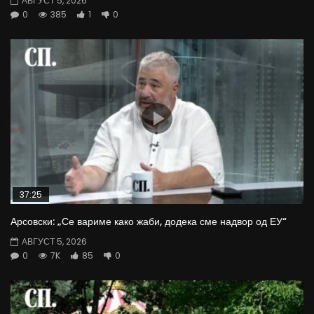
АВГУСТ 5, 2026
0
385
1
0
37:25
Арсовски: „Се вариме како жаби, додека сме надвор од ЕУ“
АВГУСТ 5, 2026
0
7K
85
0