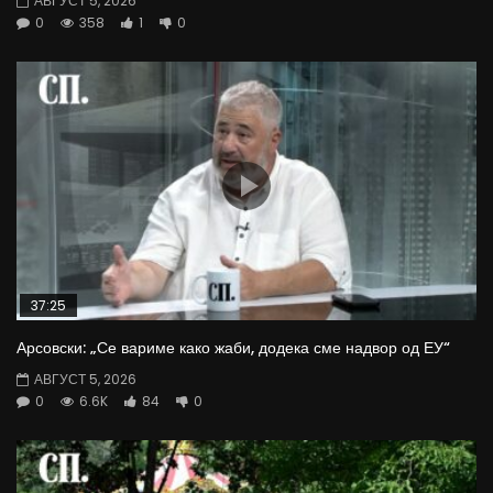
АВГУСТ 5, 2026
0
358
1
0
37:25
Арсовски: „Се вариме како жаби, додека сме надвор од ЕУ“
АВГУСТ 5, 2026
0
6.6K
84
0