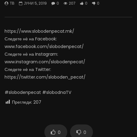
ТВ
ЈУНИ 5, 2019
0
207
0
0
07.08.2026
06.08.2026
АВГУСТ 7, 2026
АВГУСТ 6, 2026
0
1.1K
11
0
0
1K
11
0
https://www.slobodenpecat.mk/
Следете нѐ на Facebook:
www.facebook.com/slobodenpecat/
Следете нѐ на Instagram:
www.instagram.com/slobodenpecat/
Следете нѐ на Twitter:
https://twitter.com/sloboden_pecat/
#slobodenpecat #slobodnaTV
Прегледи:
207
0
0