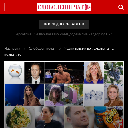
ПОСЛЕДНО ОБЈАВЕНИ
Арсовски: „Се вариме како жаби, додека сме надвор од ЕУ“
Насловна
Слободен печат
Чудни навики во исхраната на
познатите