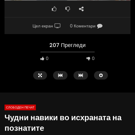
Цел екран
0 Коментари
207 Прегледи
0
0
СЛОБОДЕН ПЕЧАТ
Чудни навики во исхраната на
09:38
10:25
познатите
Вести на „Слободен Печат“
Вести на „Слободен Пе