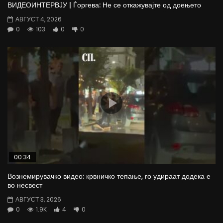
ВИДЕОИНТЕРВЈУ | Ѓоргева: Не се откажувајте од доењето
АВГУСТ 4, 2026
0
103
0
0
00:34
Вознемирувачко видео: крвничко тепање, го удираат додека е
во несвест
АВГУСТ 3, 2026
0
1.9K
4
0