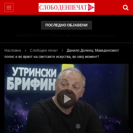
ПОСЛЕДНО ОБЈАВЕНИ
ВИДЕОИНТЕРВЈУ | Ѓоргева: Не се откажувајте од доењето
Насловна
Слободен печат
Данило Доленц: Македонскиот
попис е во врвот на светските искуства, во овој момент!