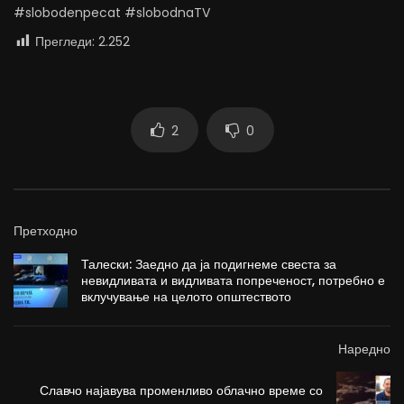
#slobodenpecat #slobodnaTV
Прегледи:
2.252
2
0
Претходно
Талески: Заедно да ја подигнеме свеста за
невидливата и видливата попреченост, потребно е
вклучување на целото општеството
Наредно
Славчо најавува променливо облачно време со