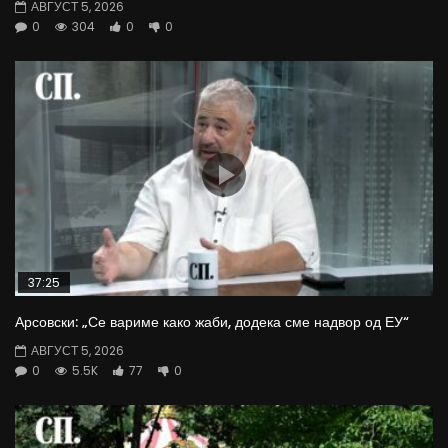
АВГУСТ 5, 2026
0
304
0
0
37:25
Арсовски: „Се вариме како жаби, додека сме надвор од ЕУ“
АВГУСТ 5, 2026
0
5.5K
77
0