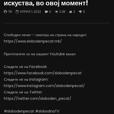
искуства, во овој момент!
најевтини – каде пазаруваат
додека сме надвор од 
граѓаните?
АВГУСТ 5, 2026
ТВ
АПРИЛ 1, 2022
0
2.3K
2
0
АВГУСТ 5, 2026
0
5.5K
77
0
304
0
0
Слободен печат – секогаш на страна на народот.
https://www.slobodenpecat.mk/
Претплатете се на нашиот Youtube канал
Следете нѐ на Facebook:
https://www.facebook.com/slobodenpecat
Следете нѐ на Instagram:
https://www.instagram.com/slobodenpecat/
Следете нѐ на Twitter:
https://twitter.com/sloboden_pecat/
#slobodenpecat #slobodnaTV