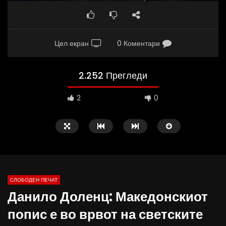
Цел екран
0 Коментари
2.252 Прегледи
2
0
СЛОБОДЕН ПЕЧАТ
Данило Доленц: Македонскиот
02:08
37:25
попис е во врвот на светските
ВИДЕОАНКЕТА: Пазарите веќе не се
Арсовски: „Се вариме к