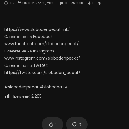
ТВ
ОКТОМВРИ 21, 2020
0
2.3K
1
0
06.08.2026
Министерство за Здрав
АВГУСТ 6, 2026
АВГУСТ 6, 2026
0
1K
10
0
0
500
12
https://www.slobodenpecat.mk/
Следете нѐ на Facebook:
www.facebook.com/slobodenpecat/
Следете нѐ на Instagram:
www.instagram.com/slobodenpecat/
Следете нѐ на Twitter:
https://twitter.com/sloboden_pecat/
#slobodenpecat #slobodnaTV
Прегледи:
2.285
1
0