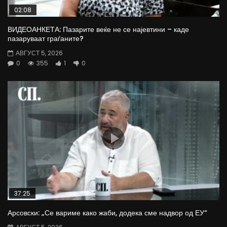
02:08
ВИДЕОАНКЕТА: Пазарите веќе не се најевтини – каде
пазаруваат граѓаните?
АВГУСТ 5, 2026
0
355
1
0
37:25
Арсовски: „Се вариме како жаби, додека сме надвор од ЕУ“