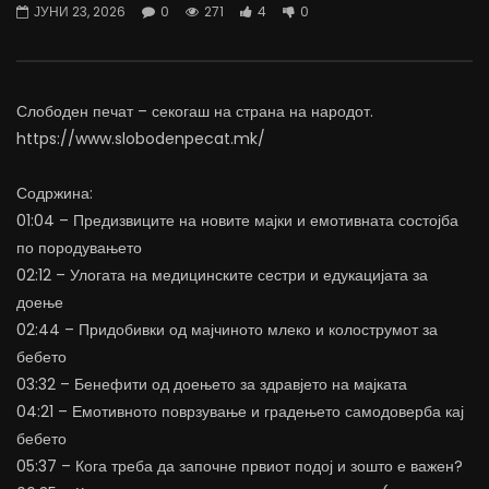
ЈУНИ 23, 2026
0
271
4
0
07.08.2026
06.08.2026
АВГУСТ 7, 2026
АВГУСТ 6, 2026
0
1.4K
15
0
0
1.1K
11
0
Слободен печат – секогаш на страна на народот.
https://www.slobodenpecat.mk/
Содржина:
01:04 – Предизвиците на новите мајки и емотивната состојба
по породувањето
02:12 – Улогата на медицинските сестри и едукацијата за
доење
02:44 – Придобивки од мајчиното млеко и колострумот за
бебето
03:32 – Бенефити од доењето за здравјето на мајката
04:21 – Емотивното поврзување и градењето самодоверба кај
бебето
05:37 – Кога треба да започне првиот подој и зошто е важен?