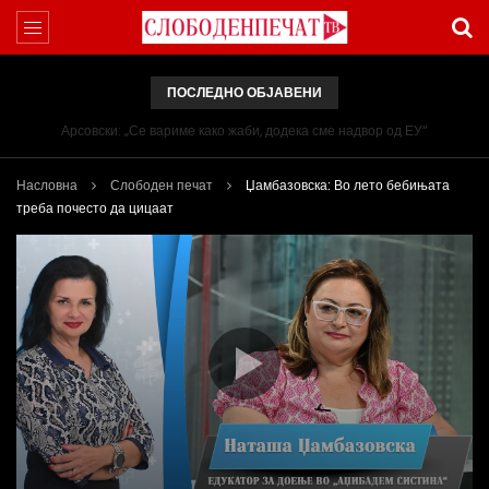
ПОСЛЕДНО ОБЈАВЕНИ
Арсовски: „Се вариме како жаби, додека сме надвор од ЕУ“
Насловна
Слободен печат
Џамбазовска: Во лето бебињата
треба почесто да цицаат