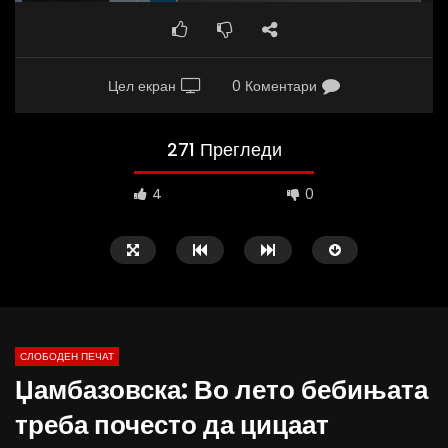
Цел екран
0 Коментари
271 Прегледи
4
0
СЛОБОДЕН ПЕЧАТ
Џамбазовска: Во лето бебињата
09:38
10:25
треба почесто да цицаат
Вести на „Слободен Печат“
Вести на „Слободен Пе