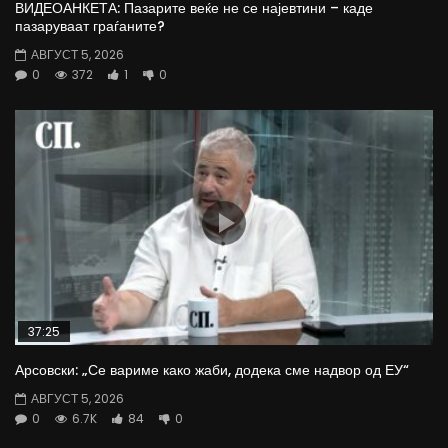
ВИДЕОАНКЕТА: Пазарите веќе не се најевтини – каде
пазаруваат граѓаните?
АВГУСТ 5, 2026
0
372
1
0
37:25
Арсовски: „Се вариме како жаби, додека сме надвор од ЕУ“
АВГУСТ 5, 2026
0
6.7K
84
0