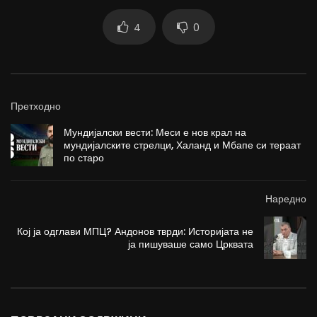
4
0
Претходно
Мундијалски вести: Меси е нов крал на
мундијалските стрелци, Халанд и Мбапе си тераат
по старо
Наредно
Кој ја одглави МПЦ? Андонов тврди: Историјата не
ја пишуваше само Црквата