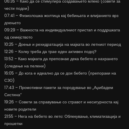
06:35 – Како да се стимулира создавањето млеко (совети за
чести подои)
07:41 – Физиолошка жолтица кај бебињата и влијанието врз
доењето
09:29 – Важноста на индивидуалниот пристап и поддршката
од семејството
10:25 – Доење и рехидратација на мајката во летниот период
12:26 – Колку треба да трае еден активен подој?
13:52 – Како мајката да препознае дека бебето е нахрането
(следење на пелени)
16:05 – До кога е идеално да се дои бебето (препораки на
СЗО)
17:43 – Промотивни пакети за породување во „Аџибадем
Систина“
19:26 – Совети за справување со стравот и несигурноста кај
новите родители
21:55 – Нега на бебето во лето: Облекување, климатизација и
прошетки