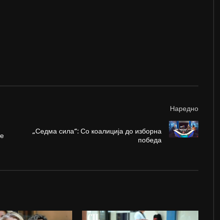
Наредно
„Седма сила“: Со коалиција до изборна
те
победа