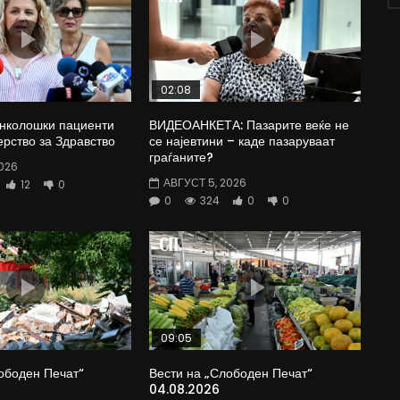
02:08
Онколошки пациенти
ВИДЕОАНКЕТА: Пазарите веќе не
рство за Здравство
се најевтини – каде пазаруваат
граѓаните?
026
АВГУСТ 5, 2026
12
0
0
324
0
0
09:05
ободен Печат“
Вести на „Слободен Печат“
04.08.2026