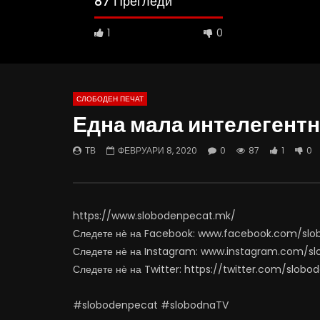
87 Прегледи
1
0
СЛОБОДЕН ПЕЧАТ
Една мала интелегентн
10:25
12:51
ТВ
ФЕВРУАРИ 8, 2020
0
87
1
0
Вести на „Слободен Печат“
Протест н
06.08.2026
Министерс
АВГУСТ 6, 2026
АВГУСТ 6
0
842
10
0
0
4
https://www.slobodenpecat.mk/
Следете нѐ на Facebook: www.facebook.com/sl
Следете нѐ на Instagram: www.instagram.com/s
Следете нѐ на Twitter: https://twitter.com/slob
#slobodenpecat #slobodnaTV