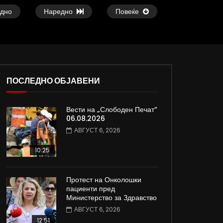
дно
Наредно
Повеќе
ПОСЛЕДНО ОБЈАВЕНИ
37:25
09:08
Вести на „Слободен Печат“
е
Арсовски: „Се вариме како жаби,
Вести на „Слободен
06.08.2026
додека сме надвор од ЕУ“
05.08.2026
АВГУСТ 6, 2026
АВГУСТ 5, 2026
АВГУСТ 5, 2026
0
6K
80
0
0
1.9K
12
10:25
Протест на Онколошки
пациенти пред
Министерство за Здравство
АВГУСТ 6, 2026
12:51