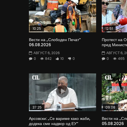
10:25
12:51
Вести на „Слободен Печат“
Протест на 
06.08.2026
пред Министе
АВГУСТ 6, 2026
АВГУСТ 6, 2
0
842
10
0
0
465
37:25
09:08
Арсовски: „Се вариме како жаби,
Вести на „Сл
додека сме надвор од ЕУ“
05.08.2026