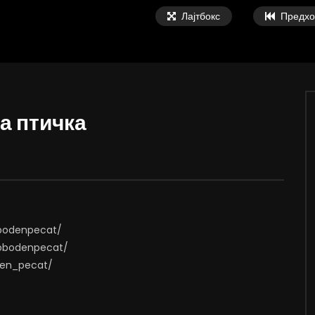
Лајтбокс
Предхо
а птичка
02:08
а Онколошки пациенти пред
ВИДЕОАНКЕТА: Пазарите веќе не с
тво за Здравство
најевтини – каде пазаруваат
граѓаните?
, 2026
АВГУСТ 5, 2026
65
12
0
0
324
0
0
obodenpecat/
lobodenpecat/
oden_pecat/