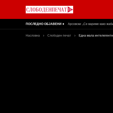
ПОСЛЕДНО ОБЈАВЕНИ
Вести на „Слободен Печат“ 05
Насловна
Слободен печат
Една мала интелегентн