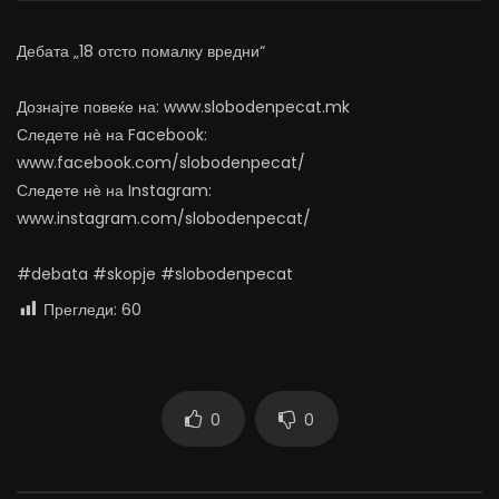
АВГУСТ 7, 2026
АВГУСТ 6, 2026
0
1.2K
15
0
0
1.1K
11
0
Дебата „18 отсто помалку вредни“
Дознајте повеќе на: www.slobodenpecat.mk
Следете нѐ на Facebook:
www.facebook.com/slobodenpecat/
Следете нѐ на Instagram:
www.instagram.com/slobodenpecat/
#debata #skopje #slobodenpecat
Прегледи:
60
0
0