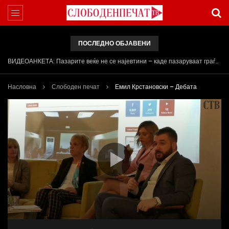
ПОСЛЕДНО ОБЈАВЕНИ
Арсовски: „Се вариме како жаби, додека сме надвор од ЕУ“
Насловна
Слободен печат
Емил Крстановски – Дебата