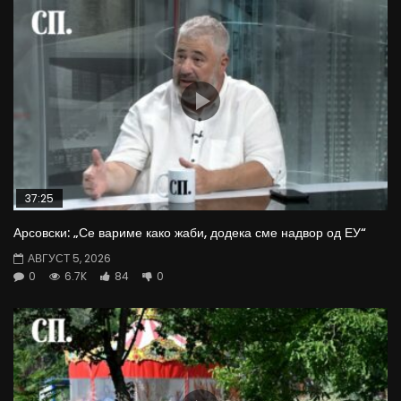
37:25
Арсовски: „Се вариме како жаби, додека сме надвор од ЕУ“
АВГУСТ 5, 2026
0
6.7K
84
0