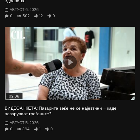
Здравство
АВГУСТ 6, 2026
0
502
12
0
02:08
ВИДЕОАНКЕТА: Пазарите веќе не се најевтини – каде
пазаруваат граѓаните?
АВГУСТ 5, 2026
0
364
1
0