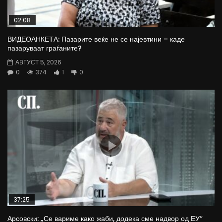
02:08
ВИДЕОАНКЕТА: Пазарите веќе не се најевтини – каде
пазаруваат граѓаните?
АВГУСТ 5, 2026
0
374
1
0
37:25
Арсовски: „Се вариме како жаби, додека сме надвор од ЕУ“