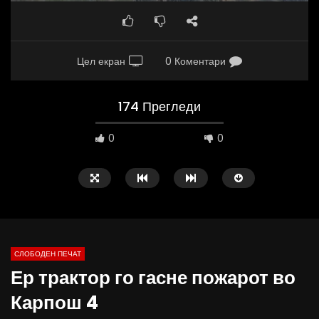
Цел екран
0 Коментари
174 Прегледи
0
0
СЛОБОДЕН ПЕЧАТ
Ер трактор го гасне пожарот во
09:38
10:25
Карпош 4
Вести на „Слободен Печат“
Вести на „Слободен Пе