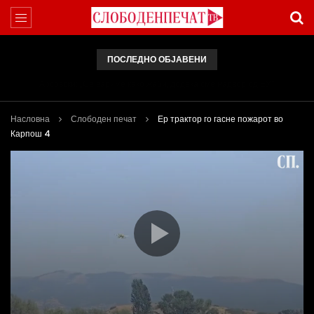
ПОСЛЕДНО ОБЈАВЕНИ
Арсовски: „Се вариме како жаби, додека сме надвор од ЕУ“
Насловна
Слободен печат
Ер трактор го гасне пожарот во
Карпош 4