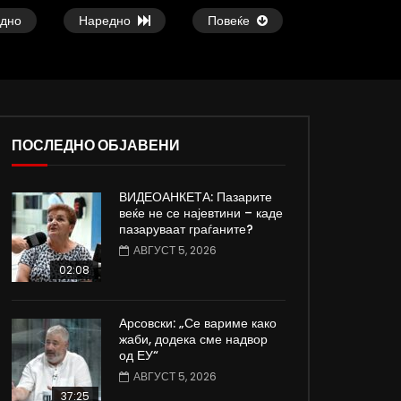
дно
Наредно
Повеќе
ПОСЛЕДНО ОБЈАВЕНИ
09:05
19:50
ВИДЕОАНКЕТА: Пазарите
Вести на „Слободен Печат“
ВИДЕОИНТЕРВЈУ | Ѓо
веќе не се најевтини – каде
04.08.2026
откажувајте од доењ
пазаруваат граѓаните?
АВГУСТ 4, 2026
АВГУСТ 4, 2026
АВГУСТ 5, 2026
0
2.4K
22
0
0
103
0
02:08
Арсовски: „Се вариме како
жаби, додека сме надвор
од ЕУ“
АВГУСТ 5, 2026
37:25