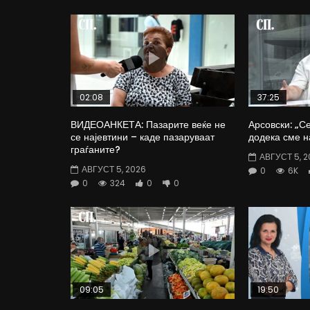
02:08
37:25
ВИДЕОАНКЕТА: Пазарите веќе не
Арсовски: „С
се најевтини – каде пазаруваат
додека сме н
граѓаните?
АВГУСТ 5, 2
АВГУСТ 5, 2026
0
6K
0
324
0
0
09:05
19:50