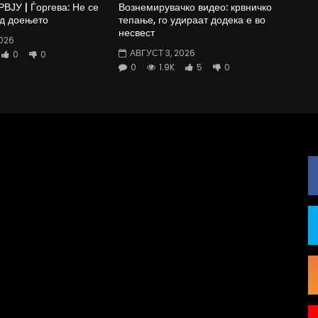
ЈУ | Ѓоргева: Не се
Вознемирувачко видео: крвничко
од доењето
тепање, го удираат додека е во
несвест
026
АВГУСТ 3, 2026
0
0
0
1.9K
5
0