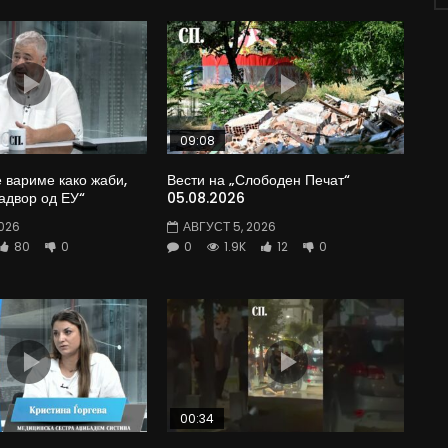
09:08
е вариме како жаби,
Вести на „Слободен Печат“
адвор од ЕУ“
05.08.2026
026
АВГУСТ 5, 2026
80
0
0
1.9K
12
0
00:34