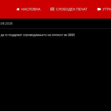
НАСЛОВНА
СЛОБОДЕН ПЕЧАТ
УТРИ
 се откажувајте од доењето
 да го поддржат спроведувањето на пописот во 2021