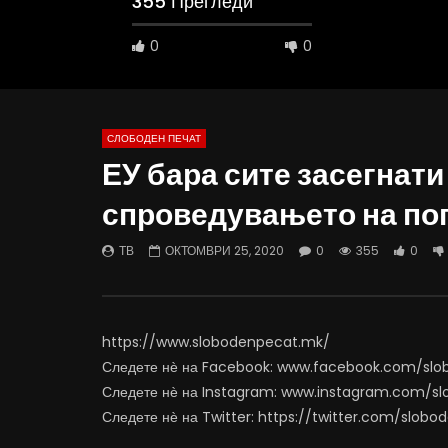
355 Прегледи
0
0
СЛОБОДЕН ПЕЧАТ
ЕУ бара сите засегнати
02:08
37:25
спроведувањето на поп
ВИДЕОАНКЕТА: Пазарите веќе не се
Арсовски: 
најевтини – каде пазаруваат
додека см
ТВ
ОКТОМВРИ 25, 2020
0
355
0
граѓаните?
АВГУСТ 5
АВГУСТ 5, 2026
0
6
0
324
0
0
https://www.slobodenpecat.mk/
Следете нѐ на Facebook: www.facebook.com/sl
Следете нѐ на Instagram: www.instagram.com/s
Следете нѐ на Twitter: https://twitter.com/slob