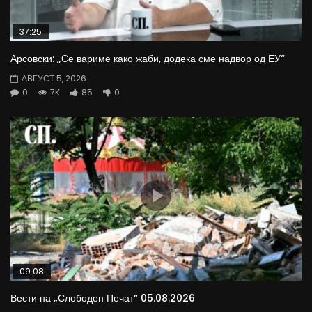
37:25
Арсовски: „Се вариме како жаби, додека сме надвор од ЕУ“
АВГУСТ 5, 2026
0
7K
85
0
09:08
Вести на „Слободен Печат“ 05.08.2026