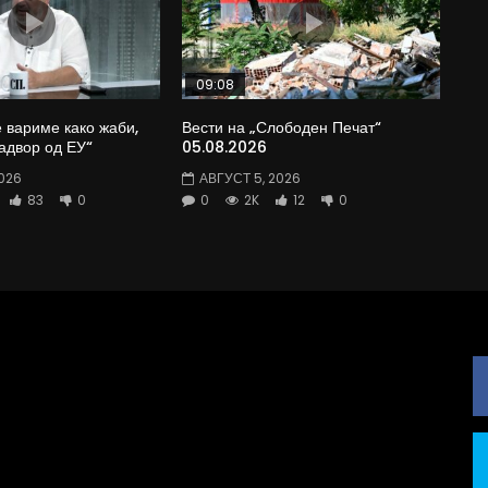
09:08
е вариме како жаби,
Вести на „Слободен Печат“
адвор од ЕУ“
05.08.2026
026
АВГУСТ 5, 2026
83
0
0
2K
12
0