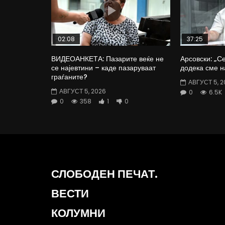
02:08
37:25
ВИДЕОАНКЕТА: Пазарите веќе не
Арсовски: „С
се најевтини – каде пазаруваат
додека сме н
граѓаните?
АВГУСТ 5, 2
АВГУСТ 5, 2026
0
6.5K
0
358
1
0
СЛОБОДЕН ПЕЧАТ.
ВЕСТИ
КОЛУМНИ