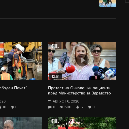
12:51
ободен Печат“
Протест на Онколошки пациенти
пред Министерство за Здравство
026
АВГУСТ 6, 2026
10
0
0
500
12
0