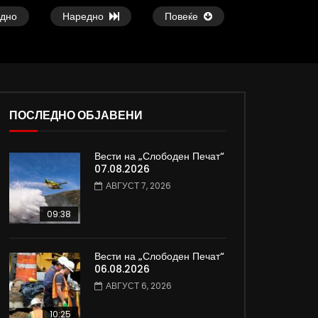
дно
Наредно
Повеќе
ПОСЛЕДНО ОБЈАВЕНИ
02:08
37:25
Вести на „Слободен Печат“
ед
ВИДЕОАНКЕТА: Пазарите веќе не се
Арсовски: „Се варим
07.08.2026
најевтини – каде пазаруваат
додека сме надвор о
АВГУСТ 7, 2026
граѓаните?
АВГУСТ 5, 2026
АВГУСТ 5, 2026
0
6.5K
83
09:38
0
358
1
0
Вести на „Слободен Печат“
06.08.2026
АВГУСТ 6, 2026
10:25