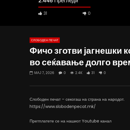
2.446 Прегледи
31
0
СЛОБОДЕН ПЕЧАТ
Фичо зготви јагнешки к
09:38
10:25
во сеќавање долго вре
Вести на „Слободен Печат“
Вести на 
07.08.2026
06.08.20
МАЈ 7, 2026
0
2.4K
31
0
АВГУСТ 7, 2026
АВГУСТ 6
0
1K
11
0
0
1K
Слободен печат – секогаш на страна на народот.
https://www.slobodenpecat.mk/
Претплатете се на нашиот Youtube канал