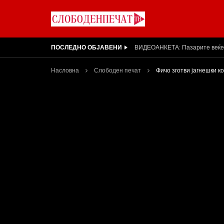
ПОСЛЕДНО ОБЈАВЕНИ
Арсовски: „Се вариме како жаб
Насловна
Слободен печат
Фичо зготви јагнешки к