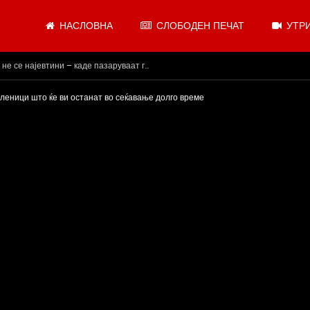
НАСЛОВНА
СЛОБОДЕН ПЕЧАТ
УТРИ
и, додека сме надвор од ЕУ“
оленици што ќе ви останат во сеќавање долго време