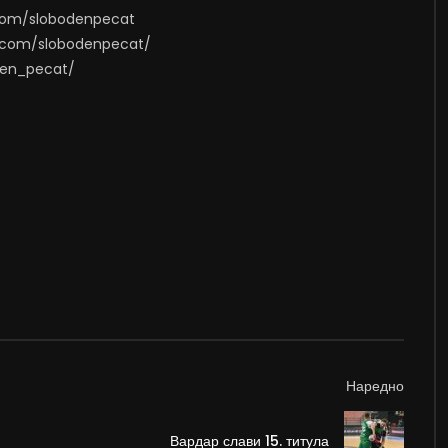
.com/slobodenpecat
m.com/slobodenpecat/
oden_pecat/
Наредно
Вардар слави 15. титула