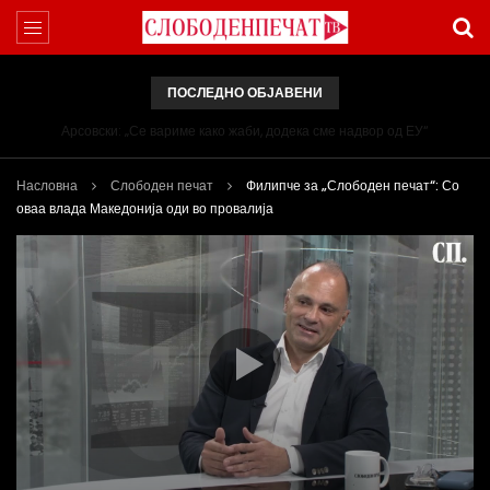
ПОСЛЕДНО ОБЈАВЕНИ
Арсовски: „Се вариме како жаби, додека сме надвор од ЕУ“
Насловна
Слободен печат
Филипче за „Слободен печат“: Со
оваа влада Македонија оди во провалија