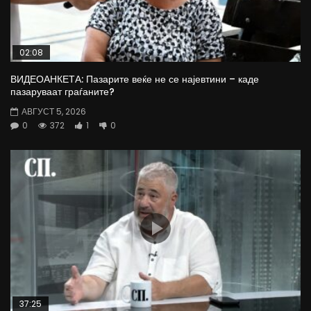
02:08
ВИДЕОАНКЕТА: Пазарите веќе не се најевтини – каде
пазаруваат граѓаните?
АВГУСТ 5, 2026
0
372
1
0
37:25