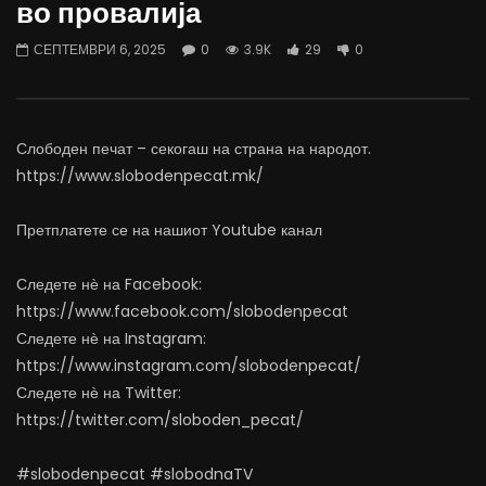
во провалија
07.08.2026
06.08.2026
АВГУСТ 7, 2026
АВГУСТ 6, 2026
СЕПТЕМВРИ 6, 2025
0
3.9K
29
0
0
1.4K
15
0
0
1.1K
11
0
Слободен печат – секогаш на страна на народот.
https://www.slobodenpecat.mk/
Претплатете се на нашиот Youtube канал
Следете нѐ на Facebook:
https://www.facebook.com/slobodenpecat
Следете нѐ на Instagram:
https://www.instagram.com/slobodenpecat/
Следете нѐ на Twitter:
https://twitter.com/sloboden_pecat/
#slobodenpecat #slobodnaTV