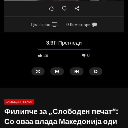
Цел екран
0 Коментари
3.911 Прегледи
29
0
СЛОБОДЕН ПЕЧАТ
Филипче за „Слободен печат“:
09:38
10:25
Со оваа влада Македонија оди
Вести на „Слободен Печат“
Вести на „Слободен Пе