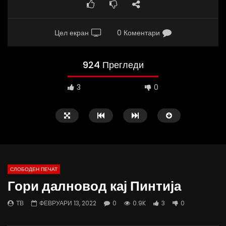
Цел екран
0 Коментари
924 Прегледи
3
0
СЛОБОДЕН ПЕЧАТ
Гори далновод кај Пинтија
10:25
12:51
ТВ
ФЕВРУАРИ 13, 2022
0
0.9K
3
0
Вести на „Слободен Печат“
Протест на Онколошки 
06.08.2026
Министерство за Здрав