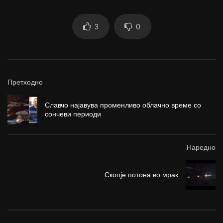
3
0
Претходно
Славчо најавува променливо облачно време со
сончеви периоди
Наредно
Скопје потона во мрак