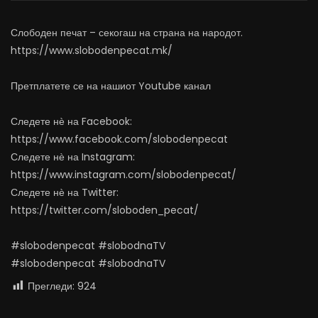
АВГУСТ 6, 2026
АВГУСТ 6, 2026
0
816
10
0
0
465
12
Слободен печат – секогаш на страна на народот.
https://www.slobodenpecat.mk/
Претплатете се на нашиот Youtube канал
Следете нѐ на Facebook:
https://www.facebook.com/slobodenpecat
Следете нѐ на Instagram:
https://www.instagram.com/slobodenpecat/
Следете нѐ на Twitter:
https://twitter.com/sloboden_pecat/
#slobodenpecat #slobodnaTV
#slobodenpecat #slobodnaTV
Прегледи:
924