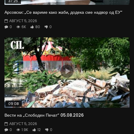
37:25
Арсовски: „Се вариме како жаби, додека сме надвор од ЕУ“
АВГУСТ 5, 2026
0
6K
80
0
09:08
Вести на „Слободен Печат“ 05.08.2026
АВГУСТ 5, 2026
0
1.9K
12
0