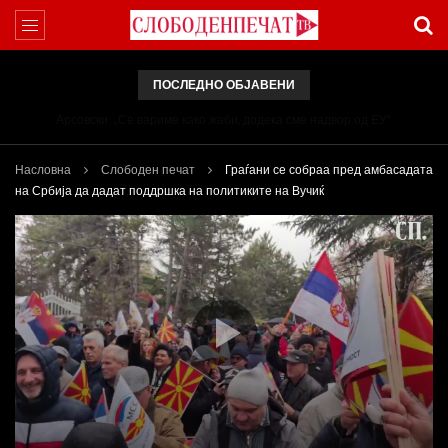
ПОСЛЕДНО ОБЈАВЕНИ
Арсовски: „Се вариме како жаби, додека сме надвор од ЕУ“
Насловна
Слободен печат
Граѓани се собраа пред амбасадата
на Србија да дадат поддршка на политиките на Вучиќ