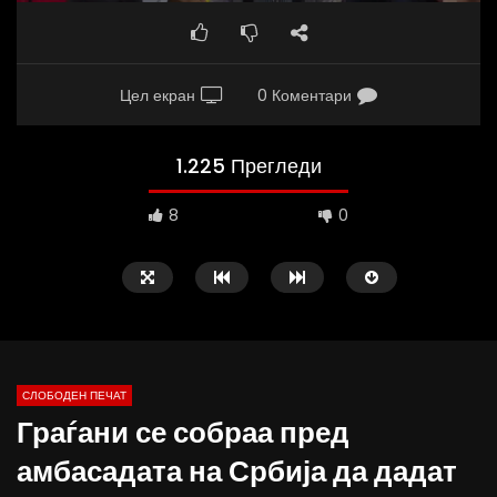
Цел екран
0 Коментари
1.225 Прегледи
8
0
СЛОБОДЕН ПЕЧАТ
Граѓани се собраа пред
09:38
10:25
амбасадата на Србија да дадат
Вести на „Слободен Печат“
Вести на „Слободен Пе