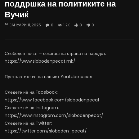
поддршка на политиките на
07.08.2026
06.08.2026
Вучиќ
АВГУСТ 7, 2026
АВГУСТ 6, 2026
0
1.7K
16
0
0
1.1K
11
0
ЈАНУАРИ 11, 2025
0
1.2K
8
0
Слободен печат – секогаш на страна на народот.
https://www.slobodenpecat.mk/
Претплатете се на нашиот Youtube канал
Следете нѐ на Facebook:
https://www.facebook.com/slobodenpecat
Следете нѐ на Instagram:
https://www.instagram.com/slobodenpecat/
Следете нѐ на Twitter:
https://twitter.com/sloboden_pecat/