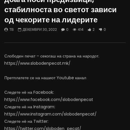
ВИДЕОАНКЕТА: Пазарите веќе не се
Арсовски: „Се вариме к
стабилноста во светот зависи
најевтини – каде пазаруваат
додека сме надвор од 
граѓаните?
од чекорите на лидерите
АВГУСТ 5, 2026
АВГУСТ 5, 2026
0
5.1K
72
0
291
0
0
ТВ
ДЕКЕМВРИ 30, 2022
0
414
2
0
Слободен печат – секогаш на страна на народот.
https://www.slobodenpecat.mk/
Претплатете се на нашиот Youtube канал
Следете нѐ на Facebook:
https://www.facebook.com/slobodenpecat
Следете нѐ на Instagram:
https://www.instagram.com/slobodenpecat/
Следете нѐ на Twitter:
https://twitter.com/sloboden_pecat/