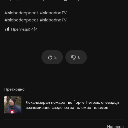
#slobodenpecat #slobodnaTV
#slobodenpecat #slobodnaTV
Прегледи:
414
2
0
Претходно
Локализиран пожарот во Ѓорче Петров, очевидци
вознемирано сведочеа за големиот пламен
Наредно