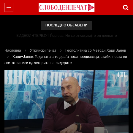
ПОСЛЕДНО ОБЈАВЕНИ
ВИДЕОИНТЕРВЈУ | Ѓоргева: Не се откажувајте од доењето
Насловна
Утрински печат
Геополитика со Методи Хаџи Јанев
Хаџи-Јанев: Годината што доаѓа носи предизвици, стабилноста во
светот зависи од чекорите на лидерите