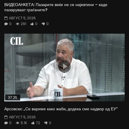
ВИДЕОАНКЕТА: Пазарите веќе не се најевтини – каде
пазаруваат граѓаните?
АВГУСТ 5, 2026
0
291
0
0
37:25
Арсовски: „Се вариме како жаби, додека сме надвор од ЕУ“
АВГУСТ 5, 2026
0
5.1K
72
0