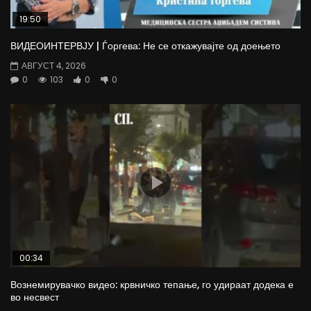
19:50
ВИДЕОИНТЕРВЈУ | Ѓоргева: Не се откажувајте од доењето
АВГУСТ 4, 2026
0
103
0
0
00:34
Вознемирувачко видео: крвничко тепање, го удираат додека е
во несвест