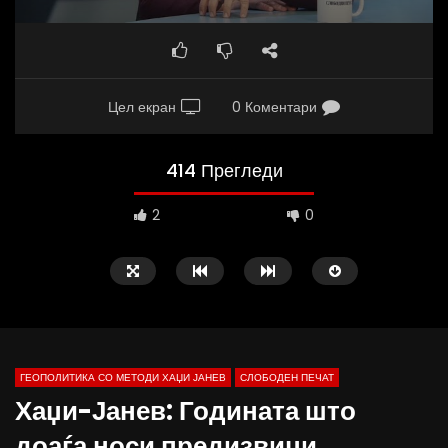
Цел екран
0 Коментари
414 Прегледи
2
0
ГЕОПОЛИТИКА СО МЕТОДИ ХАЏИ ЈАНЕВ
СЛОБОДЕН ПЕЧАТ
Хаџи-Јанев: Годината што
02:08
37:25
доаѓа носи предизвици,