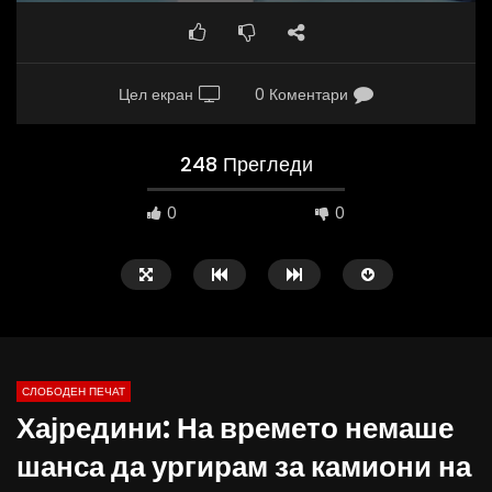
Цел екран
0 Коментари
248 Прегледи
0
0
СЛОБОДЕН ПЕЧАТ
Хајредини: На времето немаше
09:38
10:25
шанса да ургирам за камиони на
Вести на „Слободен Печат“
Вести на „Слободен Пе