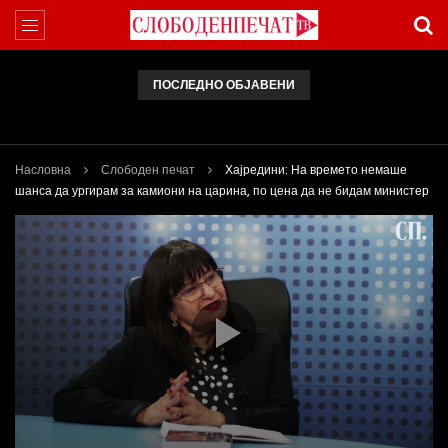
ПОСЛЕДНО ОБЈАВЕНИ
Арсовски: „Се вариме како жаби, додека сме надвор од ЕУ“
Насловна
Слободен печат
Хајредини: На времето немаше
шанса да ургирам за камиони на царина, по цена да не бидам министер