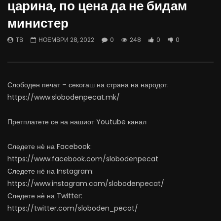
царина, по цена да не бидам
07.08.2026
06.08.2026
министер
АВГУСТ 7, 2026
АВГУСТ 6, 2026
0
1.4K
15
0
0
1.1K
11
0
ТВ
НОЕМВРИ 28, 2022
0
248
0
0
Слободен печат – секогаш на страна на народот.
https://www.slobodenpecat.mk/
Претплатете се на нашиот Youtube канал
Следете нѐ на Facebook:
https://www.facebook.com/slobodenpecat
Следете нѐ на Instagram:
https://www.instagram.com/slobodenpecat/
Следете нѐ на Twitter:
https://twitter.com/sloboden_pecat/