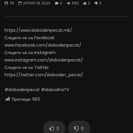
ТВ
АПРИЛ 19, 2020
0
563
3
0
07.08.2026
06.08.2026
АВГУСТ 7, 2026
АВГУСТ 6, 2026
0
1.8K
16
0
0
1.1K
11
0
https://www.slobodenpecat.mk/
Следете нѐ на Facebook:
www.facebook.com/slobodenpecat/
Следете нѐ на Instagram:
www.instagram.com/slobodenpecat/
Следете нѐ на Twitter:
https://twitter.com/sloboden_pecat/
#slobodenpecat #slobodnaTV
Прегледи:
563
3
0