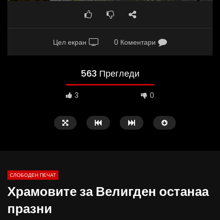
Цел екран
0 Коментари
563 Прегледи
3
0
СЛОБОДЕН ПЕЧАТ
Храмовите за Велигден останаа
09:38
10:25
празни
Вести на „Слободен Печат“
Вести на „Слободен Пе