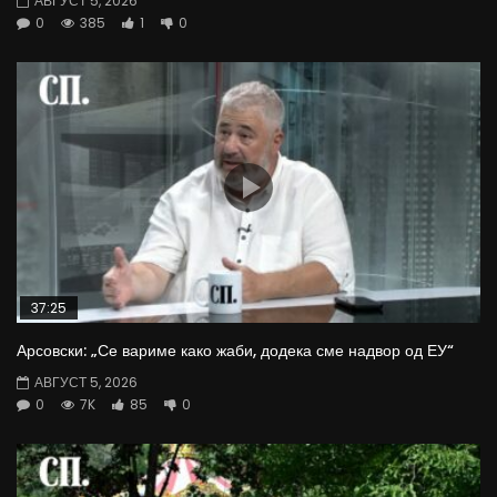
АВГУСТ 5, 2026
0
385
1
0
37:25
Арсовски: „Се вариме како жаби, додека сме надвор од ЕУ“
АВГУСТ 5, 2026
0
7K
85
0