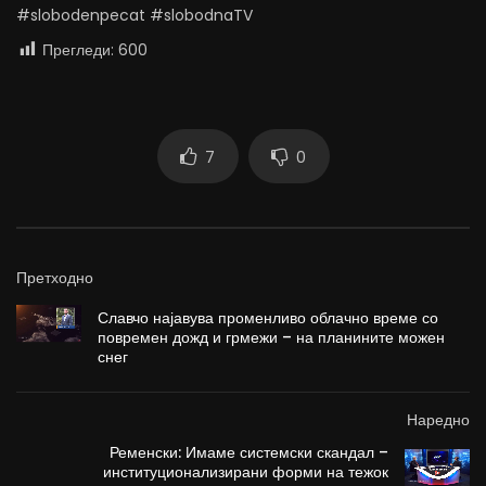
#slobodenpecat #slobodnaTV
Прегледи:
600
7
0
Претходно
Славчо најавува променливо облачно време со
повремен дожд и грмежи – на планините можен
снег
Наредно
Ременски: Имаме системски скандал –
институционализирани форми на тежок