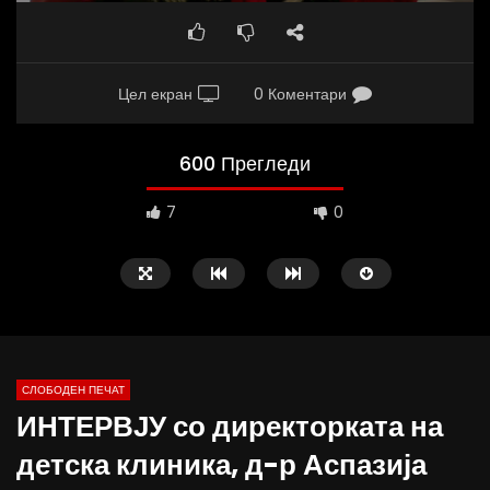
Цел екран
0 Коментари
600 Прегледи
7
0
СЛОБОДЕН ПЕЧАТ
ИНТЕРВЈУ со директорката на
10:25
12:51
детска клиника, д-р Аспазија
Вести на „Слободен Печат“
Протест на Онколошки 