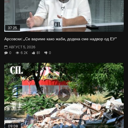
37:25
Арсовски: „Се вариме како жаби, додека сме надвор од ЕУ“
АВГУСТ 5, 2026
0
6.2K
81
0
09:08