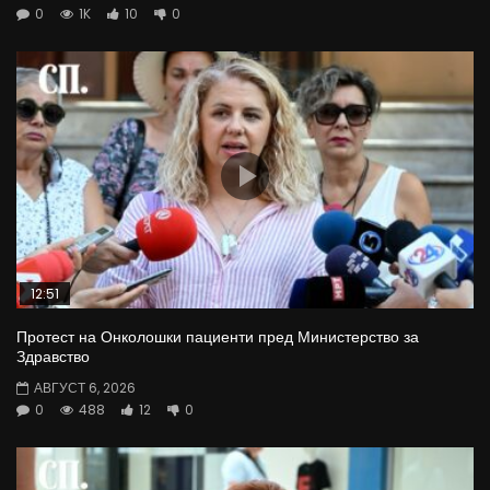
0
1K
10
0
12:51
Протест на Онколошки пациенти пред Министерство за
Здравство
АВГУСТ 6, 2026
0
488
12
0