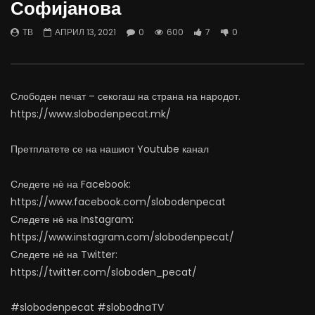
Софијанова
06.08.2026
Министерство за Здрав
АВГУСТ 6, 2026
АВГУСТ 6, 2026
ТВ
АПРИЛ 13, 2021
0
600
7
0
0
1K
10
0
0
488
12
Слободен печат – секогаш на страна на народот.
https://www.slobodenpecat.mk/
Претплатете се на нашиот Youtube канал
Следете нѐ на Facebook:
https://www.facebook.com/slobodenpecat
Следете нѐ на Instagram:
https://www.instagram.com/slobodenpecat/
Следете нѐ на Twitter:
https://twitter.com/sloboden_pecat/
#slobodenpecat #slobodnaTV