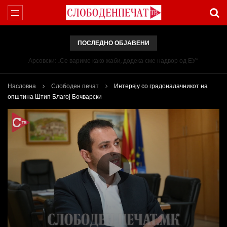
ПОСЛЕДНО ОБЈАВЕНИ
Арсовски: „Се вариме како жаби, додека сме надвор од ЕУ“
Насловна
Слободен печат
Интервју со градоналачникот на
општина Штип Благој Бочварски