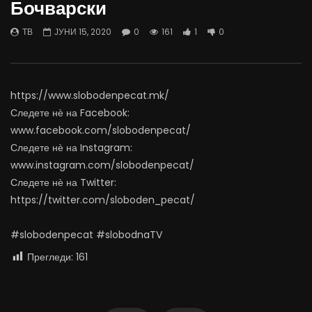
Бочварски
07.08.2026
06.08.2026
АВГУСТ 7, 2026
АВГУСТ 6, 2026
ТВ
ЈУНИ 15, 2020
0
161
1
0
0
1.2K
15
0
0
1.1K
11
0
https://www.slobodenpecat.mk/
Следете нѐ на Facebook:
www.facebook.com/slobodenpecat/
Следете нѐ на Instagram:
www.instagram.com/slobodenpecat/
Следете нѐ на Twitter:
https://twitter.com/sloboden_pecat/
#slobodenpecat #slobodnaTV
Прегледи:
161