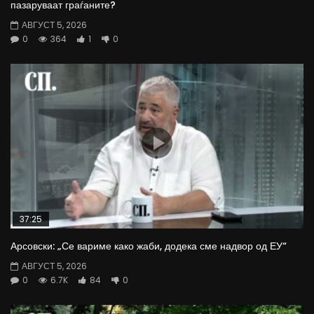
пазаруваат граѓаните?
АВГУСТ 5, 2026
0
364
1
0
37:25
Арсовски: „Се вариме како жаби, додека сме надвор од ЕУ“
АВГУСТ 5, 2026
0
6.7K
84
0