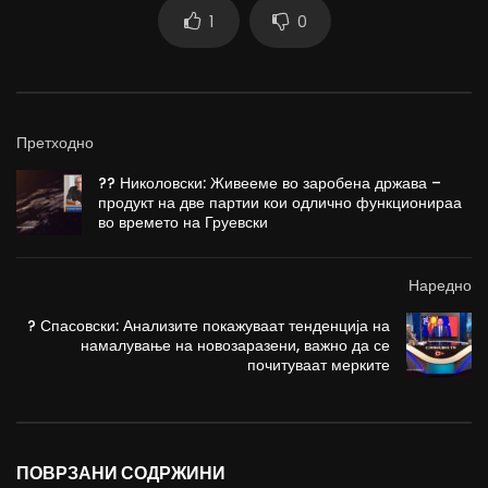
1
0
Претходно
?? Николовски: Живееме во заробена држава –
продукт на две партии кои одлично функционираа
во времето на Груевски
Наредно
? Спасовски: Анализите покажуваат тенденција на
намалување на новозаразени, важно да се
почитуваат мерките
ПОВРЗАНИ СОДРЖИНИ