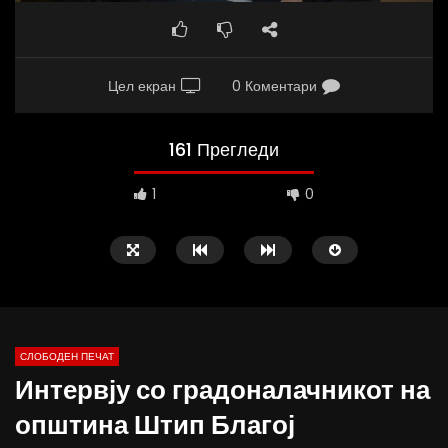
Цел екран
0 Коментари
161 Прегледи
1
0
СЛОБОДЕН ПЕЧАТ
Интервју со градоналачникот на
09:38
10:25
општина Штип Благој
Вести на „Слободен Печат“
Вести на „Слободен Пе