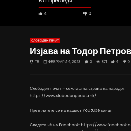
871 Прегледи
4
0
СЛОБОДЕН ПЕЧАТ
Изјава на Тодор Петро
10:25
12:51
ТВ
ФЕВРУАРИ 4, 2023
0
871
4
0
Вести на „Слободен Печат“
Протест н
06.08.2026
Министерс
АВГУСТ 6, 2026
АВГУСТ 6
0
883
10
0
0
4
Слободен печат – секогаш на страна на народот.
https://www.slobodenpecat.mk/
Претплатете се на нашиот Youtube канал
Следете нѐ на Facebook: https://www.facebook