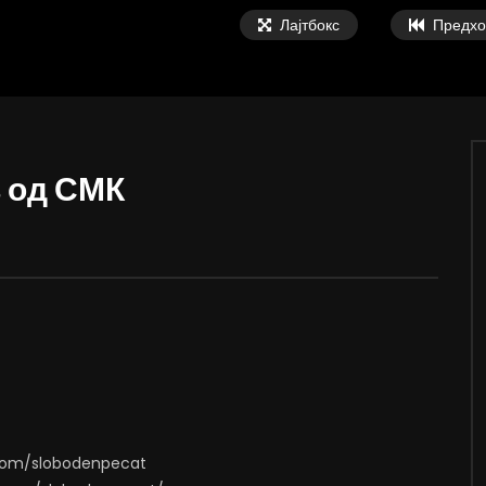
Лајтбокс
Предхо
в од СМК
02:08
а Онколошки пациенти пред
ВИДЕОАНКЕТА: Пазарите веќе не с
тво за Здравство
најевтини – каде пазаруваат
граѓаните?
, 2026
АВГУСТ 5, 2026
73
12
0
0
324
0
0
.com/slobodenpecat