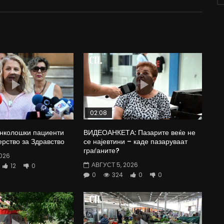
02:08
Онколошки пациенти
ВИДЕОАНКЕТА: Пазарите веќе не
рство за Здравство
се најевтини – каде пазаруваат
граѓаните?
026
АВГУСТ 5, 2026
12
0
0
324
0
0