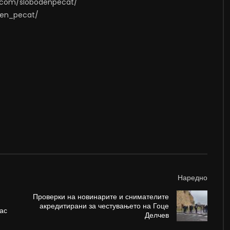
m.com/slobodenpecat/
oden_pecat/
Наредно
Проверки на новинарите и снимателите
акредитирани за честувањето на Гоце
пас
Делчев