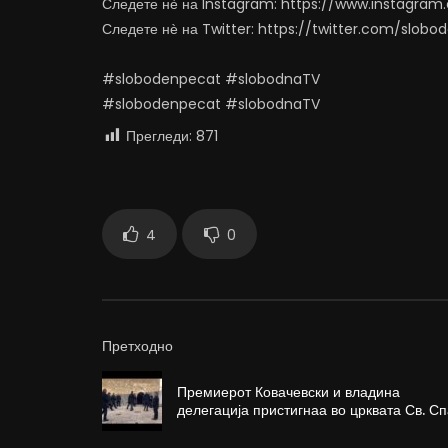
Следете нѐ на Instagram: https://www.instagra
Следете нѐ на Twitter: https://twitter.com/slob
#slobodenpecat #slobodnaTV
#slobodenpecat #slobodnaTV
Прегледи:
871
4
0
Претходно
Премиерот Ковачевски и владина
делегација пристигнаа во црквата Св. С