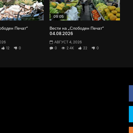
09:05
ободен Печат“
Вести на „Слободен Печат“
04.08.2026
026
АВГУСТ 4, 2026
12
0
0
2.4K
22
0