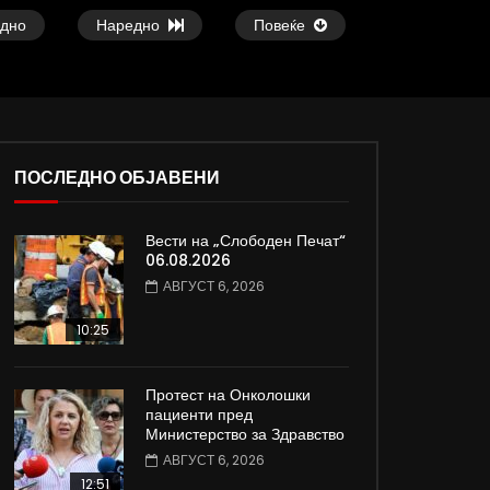
дно
Наредно
Повеќе
ПОСЛЕДНО ОБЈАВЕНИ
37:25
09:08
Вести на „Слободен Печат“
е
Арсовски: „Се вариме како жаби,
Вести на „Слободен
06.08.2026
додека сме надвор од ЕУ“
05.08.2026
АВГУСТ 6, 2026
АВГУСТ 5, 2026
АВГУСТ 5, 2026
0
6K
80
0
0
1.9K
12
10:25
Протест на Онколошки
пациенти пред
Министерство за Здравство
АВГУСТ 6, 2026
12:51