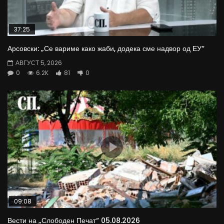
37:25
Арсовски: „Се вариме како жаби, додека сме надвор од ЕУ“
АВГУСТ 5, 2026
0
6.2K
81
0
09:08
Вести на „Слободен Печат“ 05.08.2026