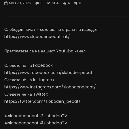
МАЈ 28, 2026
0
684
4
0
06.08.2026
Министерство за Здрав
АВГУСТ 6, 2026
АВГУСТ 6, 2026
0
1K
10
0
0
488
12
Слободен печат – секогаш на страна на народот.
https://www.slobodenpecat.mk/
Претплатете се на нашиот Youtube канал
Следете нѐ на Facebook:
https://www.facebook.com/slobodenpecat
Следете нѐ на Instagram:
https://www.instagram.com/slobodenpecat/
Следете нѐ на Twitter:
https://twitter.com/sloboden_pecat/
#slobodenpecat #slobodnaTV
#slobodenpecat #slobodnaTV