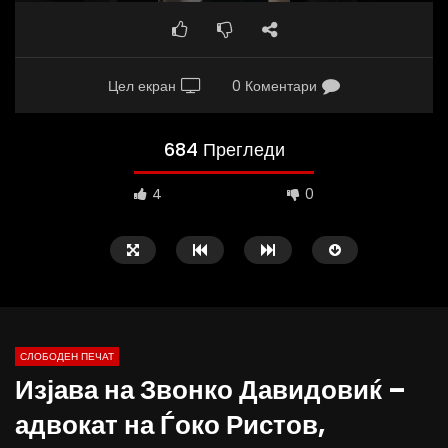
Цел екран
0 Коментари
684 Прегледи
4
0
СЛОБОДЕН ПЕЧАТ
Изјава на Звонко Давидовиќ –
10:25
12:51
адвокат на Ѓоко Ристов,
Вести на „Слободен Печат“
Протест на Онколошки 