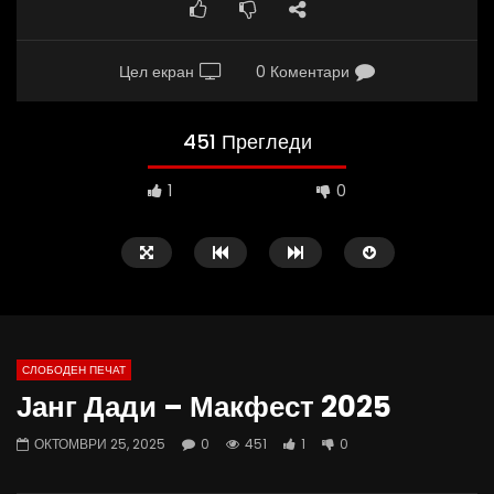
Цел екран
0 Коментари
451 Прегледи
1
0
СЛОБОДЕН ПЕЧАТ
Јанг Дади – Макфест 2025
02:08
37:25
ОКТОМВРИ 25, 2025
0
451
1
0
ВИДЕОАНКЕТА: Пазарите веќе не се
Арсовски: „Се вариме к
најевтини – каде пазаруваат
додека сме надвор од 