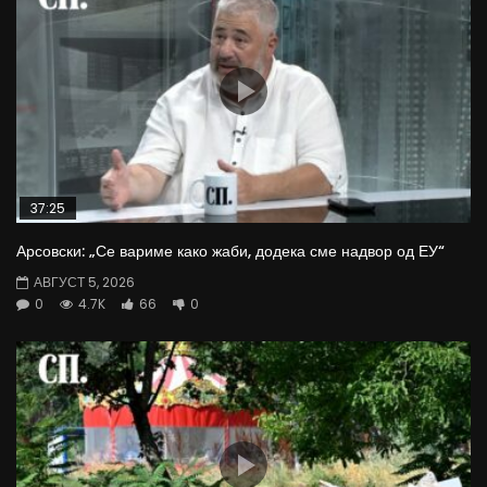
37:25
Арсовски: „Се вариме како жаби, додека сме надвор од ЕУ“
АВГУСТ 5, 2026
0
4.7K
66
0