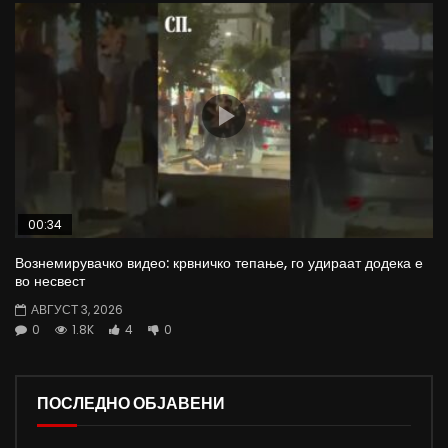
00:34
Вознемирувачко видео: крвничко тепање, го удираат додека е
во несвест
АВГУСТ 3, 2026
0
1.8K
4
0
ПОСЛЕДНО ОБЈАВЕНИ