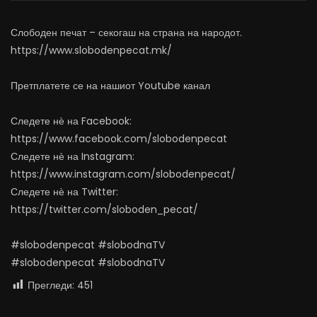
граѓаните?
АВГУСТ 5, 2026
АВГУСТ 5, 2026
0
4.7K
66
Слободен печат – секогаш на страна на народот.
0
241
0
0
https://www.slobodenpecat.mk/
Претплатете се на нашиот Youtube канал
Следете нѐ на Facebook:
https://www.facebook.com/slobodenpecat
Следете нѐ на Instagram:
https://www.instagram.com/slobodenpecat/
Следете нѐ на Twitter:
https://twitter.com/sloboden_pecat/
#slobodenpecat #slobodnaTV
#slobodenpecat #slobodnaTV
Прегледи:
451