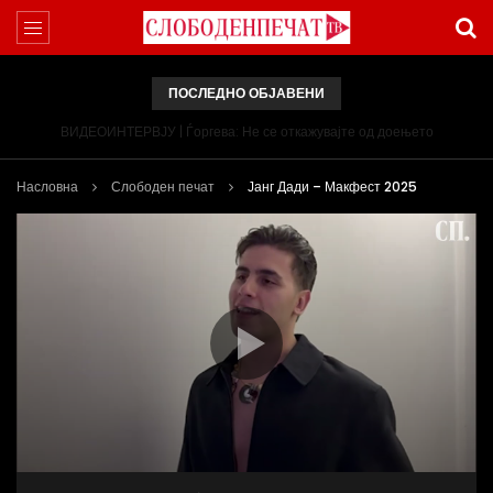
ПОСЛЕДНО ОБЈАВЕНИ
ВИДЕОИНТЕРВЈУ | Ѓоргева: Не се откажувајте од доењето
Насловна
Слободен печат
Јанг Дади – Макфест 2025