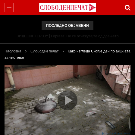
ПОСЛЕДНО ОБЈАВЕНИ
ВИДЕОИНТЕРВЈУ | Ѓоргева: Не се откажувајте од доењето
Насловна
Слободен печат
Како изгледа Скопје ден по акцијата
за чистење