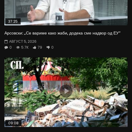
37:25
Арсовски: „Се вариме како жаби, додека сме надвор од ЕУ“
АВГУСТ 5, 2026
0
5.7K
79
0
09:08