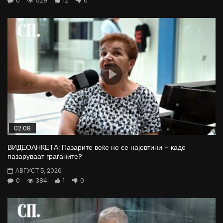
0
529
12
0
02:08
ВИДЕОАНКЕТА: Пазарите веќе не се најевтини – каде
пазаруваат граѓаните?
АВГУСТ 5, 2026
0
384
1
0