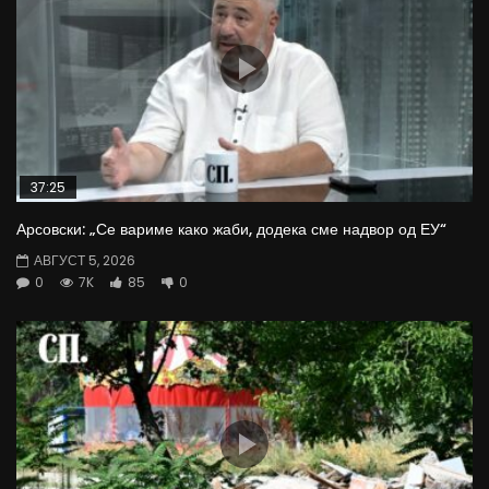
37:25
Арсовски: „Се вариме како жаби, додека сме надвор од ЕУ“
АВГУСТ 5, 2026
0
7K
85
0