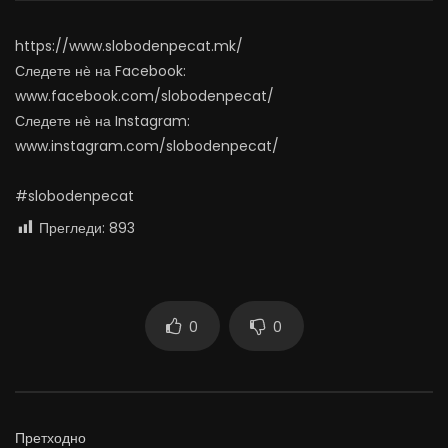
АВГУСТ 7, 2026
АВГУСТ 6, 2026
0
1.7K
16
0
0
1.1K
11
0
https://www.slobodenpecat.mk/
Следете нѐ на Facebook:
www.facebook.com/slobodenpecat/
Следете нѐ на Instagram:
www.instagram.com/slobodenpecat/
#slobodenpecat
Прегледи:
893
0
0
Претходно