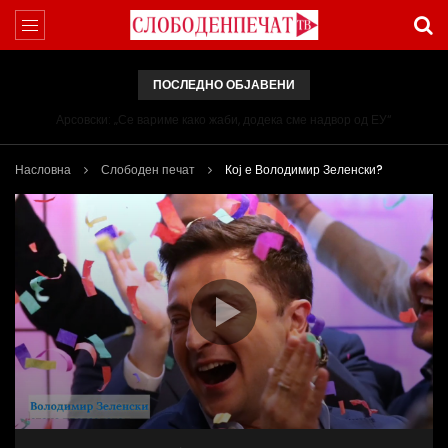
ПОСЛЕДНО ОБЈАВЕНИ
Арсовски: „Се вариме како жаби, додека сме надвор од ЕУ“
Насловна
Слободен печат
Кој е Володимир Зеленски?