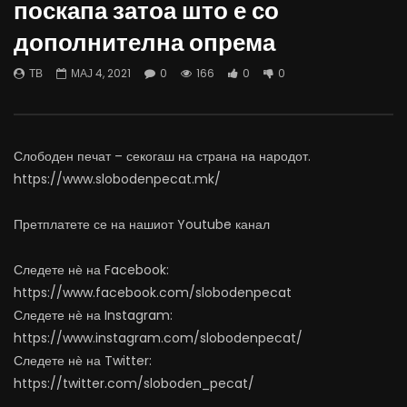
поскапа затоа што е со
07.08.2026
06.08.2026
дополнителна опрема
АВГУСТ 7, 2026
АВГУСТ 6, 2026
0
1.5K
16
0
0
1.1K
11
0
ТВ
МАЈ 4, 2021
0
166
0
0
Слободен печат – секогаш на страна на народот.
https://www.slobodenpecat.mk/
Претплатете се на нашиот Youtube канал
Следете нѐ на Facebook:
https://www.facebook.com/slobodenpecat
Следете нѐ на Instagram:
https://www.instagram.com/slobodenpecat/
Следете нѐ на Twitter:
https://twitter.com/sloboden_pecat/