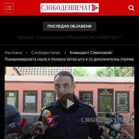
ПОСЛЕДНО ОБЈАВЕНИ
Арсовски: „Се вариме како жаби, додека сме надвор од ЕУ“
Насловна
Слободен печат
Командант Симоновски:
Пожарникарската скала е поскапа затоа што е со дополнителна опрема