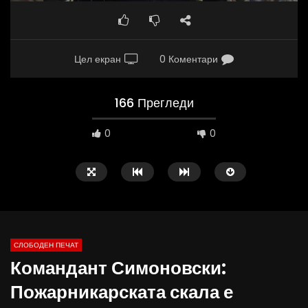
Цел екран
0 Коментари
166 Прегледи
0
0
СЛОБОДЕН ПЕЧАТ
Командант Симоновски:
09:38
10:25
Пожарникарската скала е
Вести на „Слободен Печат“
Вести на „Слободен Пе