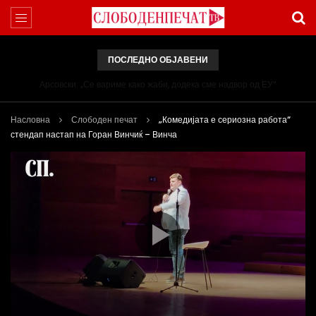
ПОСЛЕДНО ОБЈАВЕНИ
Арсовски: „Се вариме како жаби, додека сме надвор од ЕУ“
Насловна
Слободен печат
„Комедијата е сериозна работа“
стендап настап на Горан Винчиќ – Винча