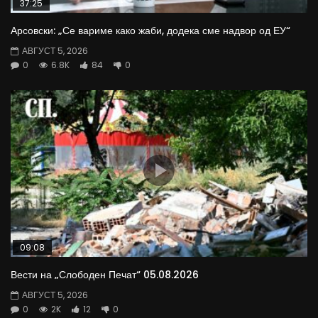
37:25
Арсовски: „Се вариме како жаби, додека сме надвор од ЕУ“
АВГУСТ 5, 2026
0
6.8K
84
0
09:08
Вести на „Слободен Печат“ 05.08.2026
АВГУСТ 5, 2026
0
2K
12
0