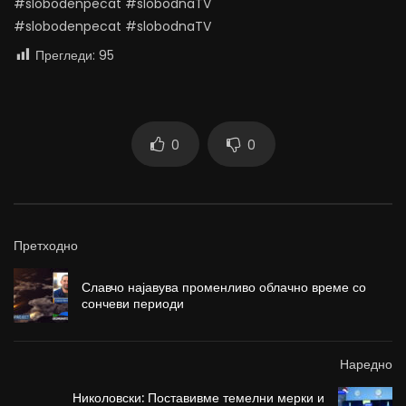
#slobodenpecat #slobodnaTV
#slobodenpecat #slobodnaTV
Прегледи:
95
0
0
Претходно
Славчо најавува променливо облачно време со
сончеви периоди
Наредно
Николовски: Поставивме темелни мерки и