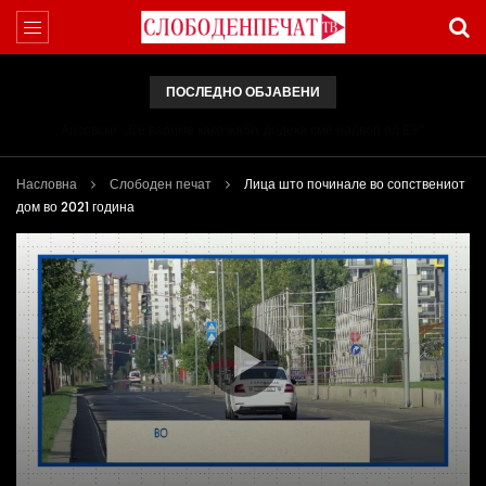
ПОСЛЕДНО ОБЈАВЕНИ
Арсовски: „Се вариме како жаби, додека сме надвор од ЕУ“
Насловна
Слободен печат
Лица што починале во сопствениот
дом во 2021 година