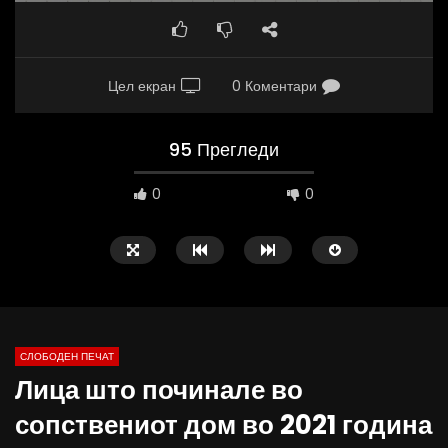
Цел екран
0 Коментари
95 Прегледи
0
0
СЛОБОДЕН ПЕЧАТ
Лица што починале во
09:38
10:25
сопствениот дом во 2021 година
Вести на „Слободен Печат“
Вести на „Слободен Пе