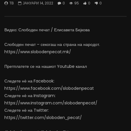
ТВ
ЈАНУАРИ 14, 2022
0
95
0
0
07.08.2026
06.08.2026
АВГУСТ 7, 2026
АВГУСТ 6, 2026
0
1.5K
16
0
0
1.1K
11
0
Видео: Слободен печат / Елисавета Бејкова
Слободен печат – секогаш на страна на народот.
https://www.slobodenpecat.mk/
Претплатете се на нашиот Youtube канал
Следете нѐ на Facebook:
https://www.facebook.com/slobodenpecat
Следете нѐ на Instagram:
https://www.instagram.com/slobodenpecat/
Следете нѐ на Twitter:
https://twitter.com/sloboden_pecat/