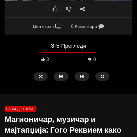
Цел екран
0 Коментари
315 Прегледи
3
0
СЛОБОДЕН ПЕЧАТ
Магионичар, музичар и
10:25
12:51
мајтапџија: Гого Реквием како
Вести на „Слободен Печат“
Протест на Онколошки 