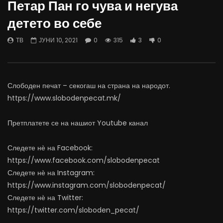
Петар Пан го чува и негува
06.08.2026
Министерство за Здрав
детето во себе
АВГУСТ 6, 2026
АВГУСТ 6, 2026
0
0.9K
10
0
0
483
12
ТВ
ЈУНИ 10, 2021
0
315
3
0
Слободен печат – секогаш на страна на народот.
https://www.slobodenpecat.mk/
Претплатете се на нашиот Youtube канал
Следете нѐ на Facebook:
https://www.facebook.com/slobodenpecat
Следете нѐ на Instagram:
https://www.instagram.com/slobodenpecat/
Следете нѐ на Twitter:
https://twitter.com/sloboden_pecat/