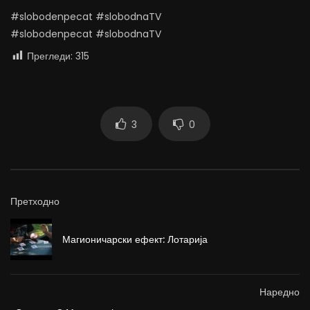
#slobodenpecat #slobodnaTV
#slobodenpecat #slobodnaTV
Прегледи:
315
3
0
Претходно
Магионичарски ефект: Лотарија
Наредно