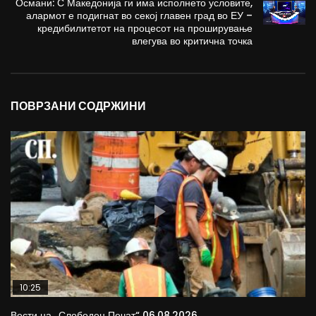
Османи: С Македонија ги има исполнето условите,
алармот е подигнат во секој главен град во ЕУ –
кредибилитетот на процесот на проширување
влегува во критична точка
ПОВРЗАНИ СОДРЖИНИ
10:25
Вести на „Слободен Печат“ 06.08.2026