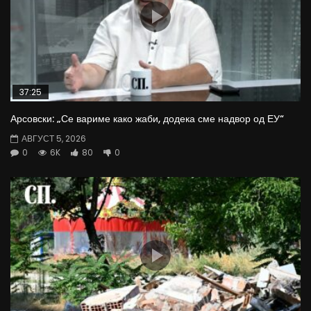
37:25
Арсовски: „Се вариме како жаби, додека сме надвор од ЕУ“
АВГУСТ 5, 2026
0
6K
80
0