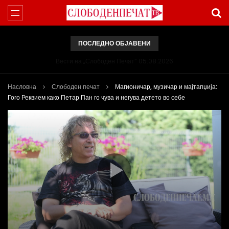
ПОСЛЕДНО ОБЈАВЕНИ
Вести на „Слободен Печат“ 05.08.2026
Насловна
Слободен печат
Магионичар, музичар и мајтапџија:
Гого Реквием како Петар Пан го чува и негува детето во себе