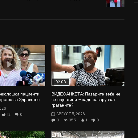
02:08
Онколошки пациенти
ВИДЕОАНКЕТА: Пазарите веќе не
рство за Здравство
се најевтини – каде пазаруваат
граѓаните?
026
АВГУСТ 5, 2026
12
0
0
355
1
0