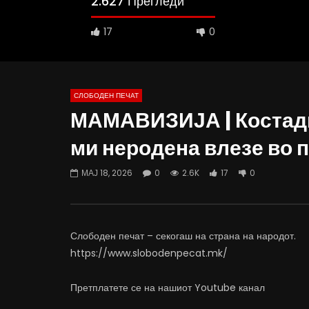
2.627 Прегледи
17
0
СЛОБОДЕН ПЕЧАТ
МАМАВИЗИЈА | Костади
10:25
12:51
ми неродена влезе во 
Вести на „Слободен Печат“
Протест н
06.08.2026
Министерс
МАЈ 18, 2026
0
2.6K
17
0
АВГУСТ 6, 2026
АВГУСТ 6
0
1K
10
0
0
5
Слободен печат – секогаш на страна на народот.
https://www.slobodenpecat.mk/
Претплатете се на нашиот Youtube канал