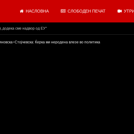
НАСЛОВНА
СЛОБОДЕН ПЕЧАТ
УТРИ
.08.2026
овска-Стојчевска: Ќерка ми неродена влезе во политика