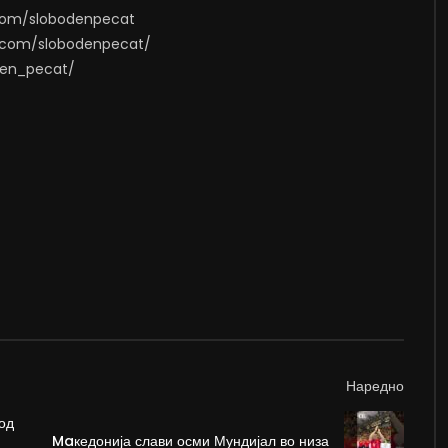
.com/slobodenpecat
m.com/slobodenpecat/
oden_pecat/
Наредно
од
Maкедонија слави осми Мундијал во низа