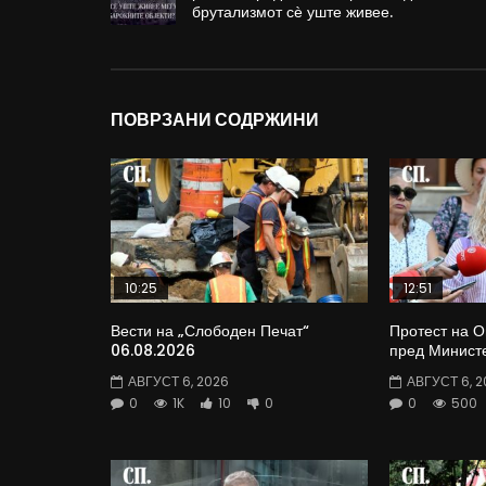
брутализмот сѐ уште живее.
ПОВРЗАНИ СОДРЖИНИ
10:25
12:51
Вести на „Слободен Печат“
Протест на 
06.08.2026
пред Министе
АВГУСТ 6, 2026
АВГУСТ 6, 2
0
1K
10
0
0
500