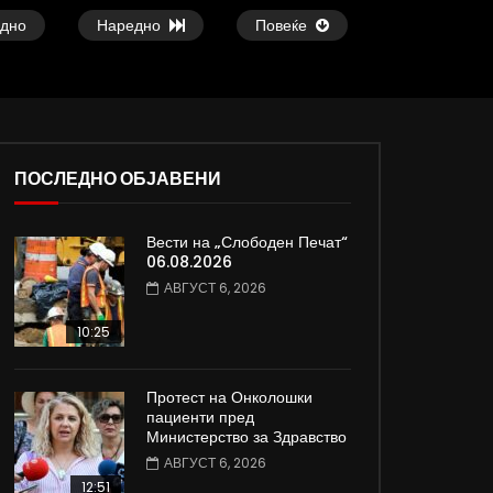
дно
Наредно
Повеќе
ПОСЛЕДНО ОБЈАВЕНИ
37:25
09:08
Вести на „Слободен Печат“
е
Арсовски: „Се вариме како жаби,
Вести на „Слободен
06.08.2026
додека сме надвор од ЕУ“
05.08.2026
АВГУСТ 6, 2026
АВГУСТ 5, 2026
АВГУСТ 5, 2026
0
6.5K
82
0
0
2K
12
10:25
Протест на Онколошки
пациенти пред
Министерство за Здравство
АВГУСТ 6, 2026
12:51