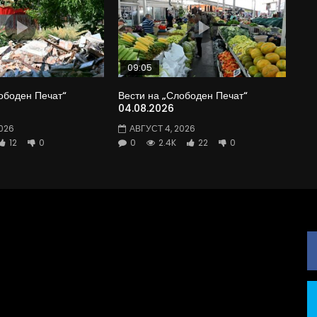
09:05
ободен Печат“
Вести на „Слободен Печат“
04.08.2026
026
АВГУСТ 4, 2026
12
0
0
2.4K
22
0