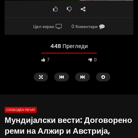
Цел екран
0 Коментари
448 Прегледи
7
0
СЛОБОДЕН ПЕЧАТ
Мундијалски вести: Договорено
10:25
12:51
реми на Алжир и Австрија,
Вести на „Слободен Печат“
Протест на Онколошки 