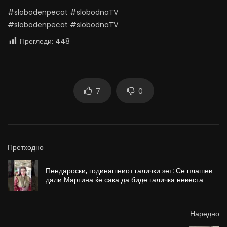
#slobodenpecat #slobodnaTV
#slobodenpecat #slobodnaTV
Прегледи:
448
7
0
Претходно
Пендароски, годинашниот галички зет: Се плашев
дали Мартина ќе сака да биде галичка невеста
Наредно