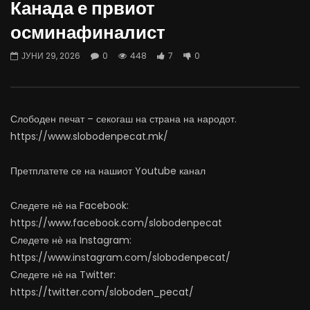
Канада е првиот
06.08.2026
Министерство за Здрав
осминафиналист
АВГУСТ 6, 2026
АВГУСТ 6, 2026
0
1K
10
0
0
491
12
ЈУНИ 29, 2026
0
448
7
0
Слободен печат – секогаш на страна на народот.
https://www.slobodenpecat.mk/
Претплатете се на нашиот Youtube канал
Следете нѐ на Facebook:
https://www.facebook.com/slobodenpecat
Следете нѐ на Instagram:
https://www.instagram.com/slobodenpecat/
Следете нѐ на Twitter:
https://twitter.com/sloboden_pecat/