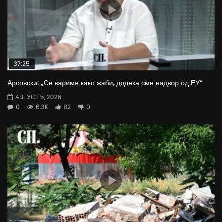
37:25
Арсовски: „Се вариме како жаби, додека сме надвор од ЕУ“
АВГУСТ 5, 2026
0
6.3K
82
0