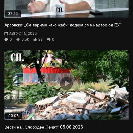
37:25
Арсовски: „Се вариме како жаби, додека сме надвор од ЕУ“
АВГУСТ 5, 2026
0
6.5K
83
0
09:08
Вести на „Слободен Печат“ 05.08.2026