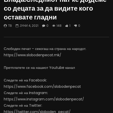
Вести на „Слободен Печат“
Вести на „Слободен Пе
со децата за да видите кого
07.08.2026
06.08.2026
оставате гладни
АВГУСТ 7, 2026
АВГУСТ 6, 2026
0
1K
11
0
0
1K
10
0
ТВ
ЈУНИ 4, 2021
0
148
1
0
Слободен печат – секогаш на страна на народот.
https://www.slobodenpecat.mk/
Претплатете се на нашиот Youtube канал
Следете нѐ на Facebook:
https://www.facebook.com/slobodenpecat
Следете нѐ на Instagram:
https://www.instagram.com/slobodenpecat/
Следете нѐ на Twitter:
https://twitter.com/sloboden_pecat/