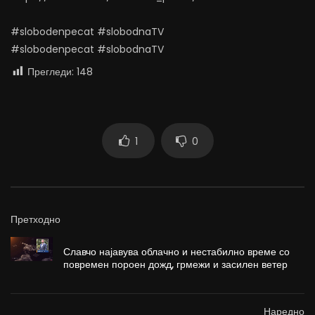
#slobodenpecat #slobodnaTV
#slobodenpecat #slobodnaTV
Прегледи:
148
1
0
Претходно
Славчо најавува облачно и нестабилно време со
повремен пороен дожд, грмежи и засилен ветер
Наредно