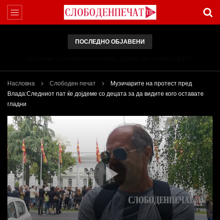
ПОСЛЕДНО ОБЈАВЕНИ
Арсовски: „Се вариме како жаби, додека сме надвор од ЕУ“
Насловна
Слободен печат
Музичарите на протест пред
Влада:Следниот пат ќе дојдеме со децата за да видите кого оставате
гладни