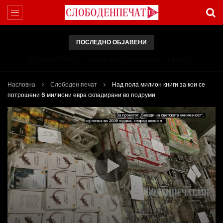
ПОСЛЕДНО ОБЈАВЕНИ
ВИДЕОИНТЕРВЈУ | Ѓоргева: Не се откажувајте од доењето
Насловна
Слободен печат
Над пола милион книги за кои се
потрошени 6 милиони евра складирани во подруми