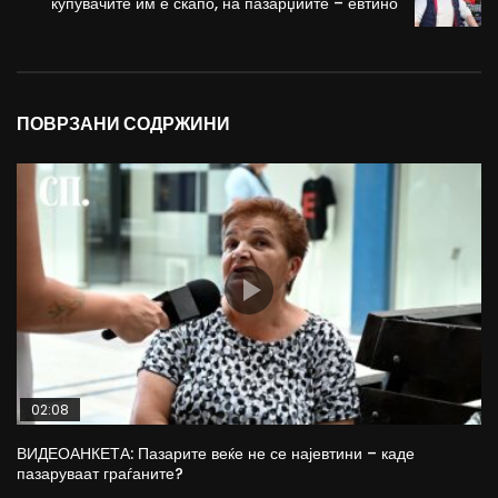
купувачите им е скапо, на пазарџиите – евтино
ПОВРЗАНИ СОДРЖИНИ
02:08
ВИДЕОАНКЕТА: Пазарите веќе не се најевтини – каде
пазаруваат граѓаните?