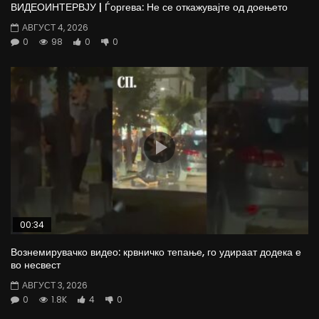
ВИДЕОИНТЕРВЈУ | Ѓоргева: Не се откажувајте од доењето
АВГУСТ 4, 2026
0
98
0
0
00:34
Вознемирувачко видео: крвничко тепање, го удираат додека е
во несвест
АВГУСТ 3, 2026
0
1.8K
4
0