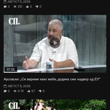
АВГУСТ 5, 2026
0
251
0
0
37:25
Арсовски: „Се вариме како жаби, додека сме надвор од ЕУ“
АВГУСТ 5, 2026
0
4.7K
67
0