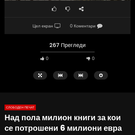
Цел екран
0 Коментари
267 Прегледи
0
0
СЛОБОДЕН ПЕЧАТ
Над пола милион книги за кои
02:08
37:25
се потрошени 6 милиони евра
ВИДЕОАНКЕТА: Пазарите веќе не се
Арсовски: „Се вариме к