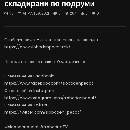
складирани во подруми
најевтини – каде пазаруваат
додека сме надвор од 
граѓаните?
АВГУСТ 5, 2026
ТВ
АПРИЛ 29, 2021
0
267
0
0
АВГУСТ 5, 2026
0
4.7K
67
0
251
0
0
Слободен печат – секогаш на страна на народот.
https://www.slobodenpecat.mk/
Претплатете се на нашиот Youtube канал
Следете нѐ на Facebook:
https://www.facebook.com/slobodenpecat
Следете нѐ на Instagram:
https://www.instagram.com/slobodenpecat/
Следете нѐ на Twitter:
https://twitter.com/sloboden_pecat/
#slobodenpecat #slobodnaTV