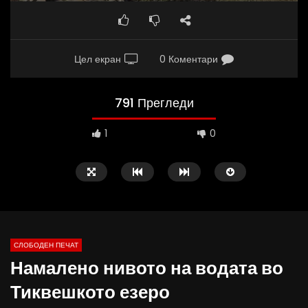
Цел екран
0 Коментари
791 Прегледи
1
0
СЛОБОДЕН ПЕЧАТ
Намалено нивото на водата во
09:38
10:25
Тиквешкото езеро
Вести на „Слободен Печат“
Вести на „Слободен Пе