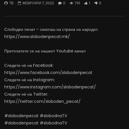
ТВ
ФЕВРУАРИ 7, 2022
0
791
1
0
07.08.2026
06.08.2026
АВГУСТ 7, 2026
АВГУСТ 6, 2026
0
1.8K
16
0
0
1.1K
11
0
Слободен печат – секогаш на страна на народот.
https://www.slobodenpecat.mk/
Претплатете се на нашиот Youtube канал
Следете нѐ на Facebook:
https://www.facebook.com/slobodenpecat
Следете нѐ на Instagram:
https://www.instagram.com/slobodenpecat/
Следете нѐ на Twitter:
https://twitter.com/sloboden_pecat/
#slobodenpecat #slobodnaTV
#slobodenpecat #slobodnaTV