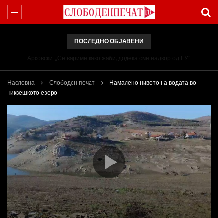
ПОСЛЕДНО ОБЈАВЕНИ
Арсовски: „Се вариме како жаби, додека сме надвор од ЕУ“
Насловна
Слободен печат
Намалено нивото на водата во
Тиквешкото езеро