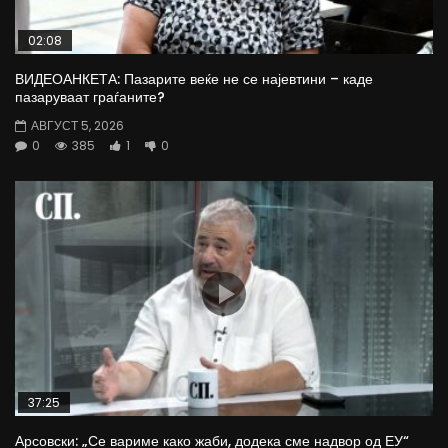
02:08
ВИДЕОАНКЕТА: Пазарите веќе не се најевтини – каде
пазаруваат граѓаните?
АВГУСТ 5, 2026
0
385
1
0
37:25
Арсовски: „Се вариме како жаби, додека сме надвор од ЕУ“