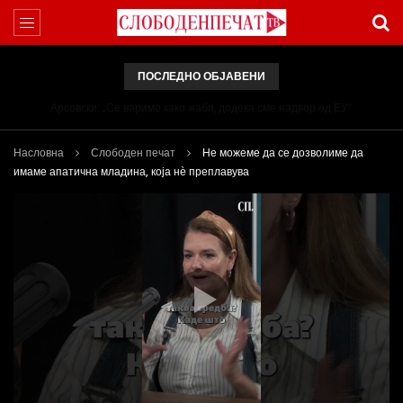
ПОСЛЕДНО ОБЈАВЕНИ
Арсовски: „Се вариме како жаби, додека сме надвор од ЕУ“
Насловна
Слободен печат
Не можеме да се дозволиме да
имаме апатична младина, која нѐ преплавува