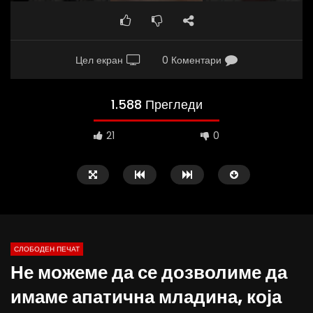
Цел екран
0 Коментари
1.588 Прегледи
21
0
СЛОБОДЕН ПЕЧАТ
Не можеме да се дозволиме да
09:38
10:25
имаме апатична младина, која
Вести на „Слободен Печат“
Вести на „Слободен Пе