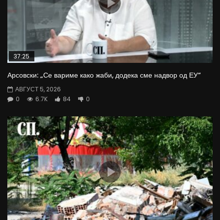
37:25
Арсовски: „Се вариме како жаби, додека сме надвор од ЕУ“
АВГУСТ 5, 2026
0
6.7K
84
0