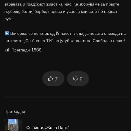
забавата и градскиот живот кај нас. Ќе зборуваме за првите
љубови, болки, борби, падови и успеси кои сите нѐ прават
луѓе.
Вечерва, со почеток од 19 часот гледај ја новата епизода на
поткастот „Со Ана на ТИ“ на јутуб каналот на Слободен печат!
Прегледи:
1.588
21
0
Претходно
Се чисти „Жена Парк“