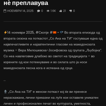
нѐ преплавува
07.08.2026
06.08.2026
АВГУСТ 7, 2026
АВГУСТ 6, 2026
НОЕМВРИ 14, 2025
0
1.6K
21
0
0
1.2K
15
0
0
1.1K
11
0
14 ноември 2025, #Скопје #
•
Во втората епизода од
втората сезона на поткастот „Со Ана на ТИ“ гостуваше една од
највпечатливите и најавтентични гласови на македонската
музика – Вера Милошевска-Јосифовска од групата „Љубојна“.
Со неа навлеговме длабоко во светот на традицијата – во
корените од кои потекнуваме и во силата што ја носи
македонската песна кога е испеана од срце.
…
„Со Ана на ТИ“ е женски поткаст кој ќе ви пренесе
нераскажани, лични приказни на луѓе кои оставиле уникатен
личен и професионален печат во културата, уметноста,