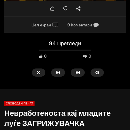
Цел екран
0 Коментари
84 Прегледи
0
0
СЛОБОДЕН ПЕЧАТ
Невработеноста кај младите
10:25
12:51
луѓе ЗАГРИЖУВАЧКА
Вести на „Слободен Печат“
Протест на Онколошки 