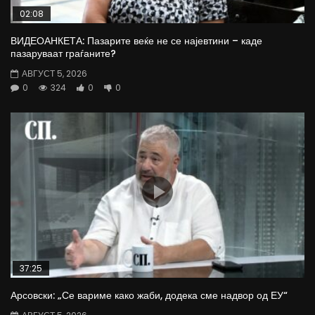
02:08
ВИДЕОАНКЕТА: Пазарите веќе не се најевтини – каде
пазаруваат граѓаните?
АВГУСТ 5, 2026
0
324
0
0
37:25
Арсовски: „Се вариме како жаби, додека сме надвор од ЕУ“