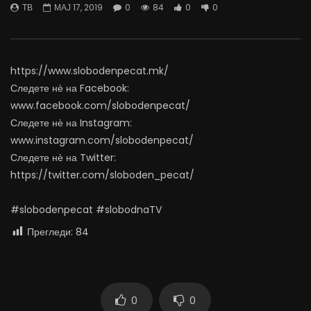
ТВ
МАЈ 17, 2019
0
84
0
0
06.08.2026
Министерство за Здрав
АВГУСТ 6, 2026
АВГУСТ 6, 2026
0
881
10
0
0
473
12
https://www.slobodenpecat.mk/
Следете нѐ на Facebook:
www.facebook.com/slobodenpecat/
Следете нѐ на Instagram:
www.instagram.com/slobodenpecat/
Следете нѐ на Twitter:
https://twitter.com/sloboden_pecat/
#slobodenpecat #slobodnaTV
Прегледи:
84
0
0