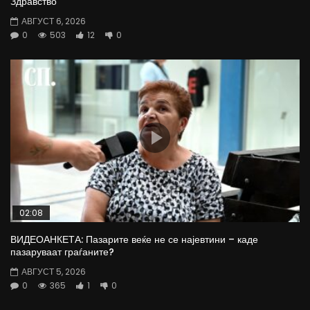
Здравство
АВГУСТ 6, 2026
0
503
12
0
02:08
ВИДЕОАНКЕТА: Пазарите веќе не се најевтини – каде
пазаруваат граѓаните?
АВГУСТ 5, 2026
0
365
1
0