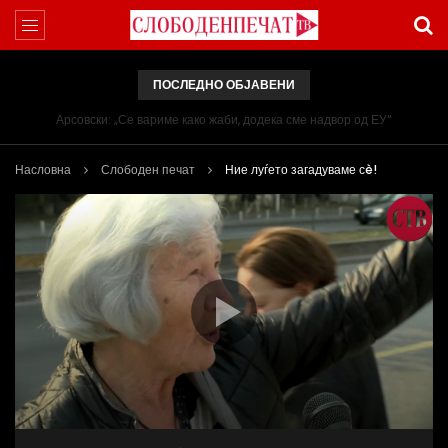
ПОСЛЕДНО ОБЈАВЕНИ
Арсовски: „Се вариме како жаби, додека сме надвор од ЕУ“
Насловна
Слободен печат
Ние луѓето загадуваме сè!