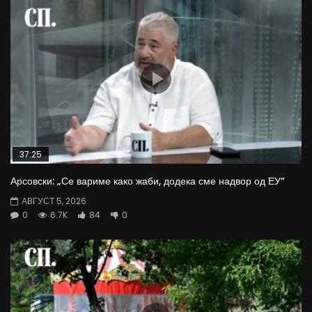
37:25
Арсовски: „Се вариме како жаби, додека сме надвор од ЕУ“
АВГУСТ 5, 2026
0
6.7K
84
0