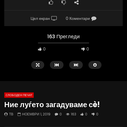
Цел екран
0 Коментари
163 Прегледи
0
0
СЛОБОДЕН ПЕЧАТ
Ние луѓето загадуваме сè!
09:38
10:25
ТВ
НОЕМВРИ 1, 2019
0
163
0
0
Вести на „Слободен Печат“
Вести на „Слободен Пе
07.08.2026
06.08.2026