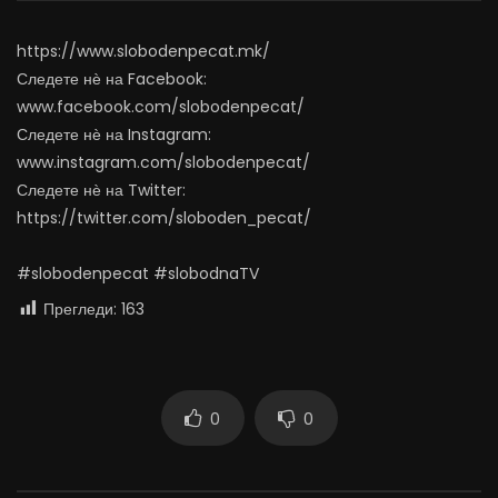
АВГУСТ 7, 2026
АВГУСТ 6, 2026
0
1.4K
15
0
0
1.1K
11
0
https://www.slobodenpecat.mk/
Следете нѐ на Facebook:
www.facebook.com/slobodenpecat/
Следете нѐ на Instagram:
www.instagram.com/slobodenpecat/
Следете нѐ на Twitter:
https://twitter.com/sloboden_pecat/
#slobodenpecat #slobodnaTV
Прегледи:
163
0
0