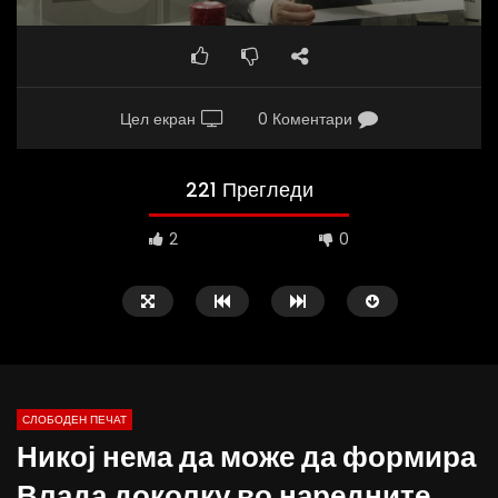
Цел екран
0 Коментари
221 Прегледи
2
0
СЛОБОДЕН ПЕЧАТ
Никој нема да може да формира
10:25
12:51
Влада доколку во наредните