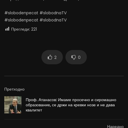
#slobodenpecat #slobodnaTV
#slobodenpecat #slobodnaTV
Прегледи:
221
2
0
Претходно
Проф. Атанасов: Имаме просечно и сиромашно
образование, се држи на кревки нозе и не дава
квалитет
Наредно