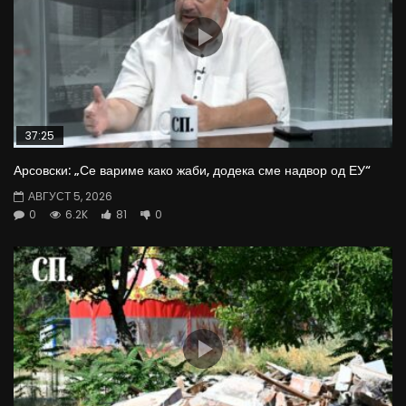
37:25
Арсовски: „Се вариме како жаби, додека сме надвор од ЕУ“
АВГУСТ 5, 2026
0
6.2K
81
0