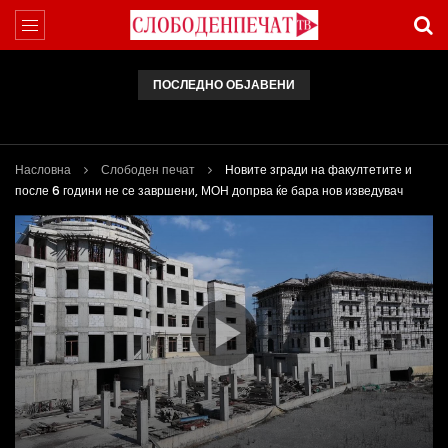
ПОСЛЕДНО ОБЈАВЕНИ
Арсовски: „Се вариме како жаби, додека сме надвор од ЕУ“
Насловна
Слободен печат
Новите згради на факултетите и
после 6 години не се завршени, МОН допрва ќе бара нов изведувач