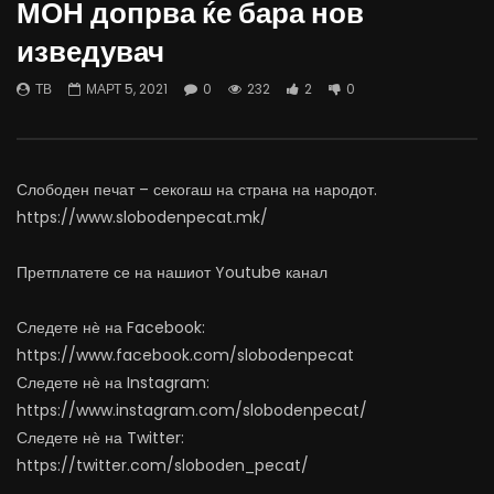
МОН допрва ќе бара нов
07.08.2026
06.08.2026
изведувач
АВГУСТ 7, 2026
АВГУСТ 6, 2026
0
1.4K
15
0
0
1.1K
11
0
ТВ
МАРТ 5, 2021
0
232
2
0
Слободен печат – секогаш на страна на народот.
https://www.slobodenpecat.mk/
Претплатете се на нашиот Youtube канал
Следете нѐ на Facebook:
https://www.facebook.com/slobodenpecat
Следете нѐ на Instagram:
https://www.instagram.com/slobodenpecat/
Следете нѐ на Twitter:
https://twitter.com/sloboden_pecat/