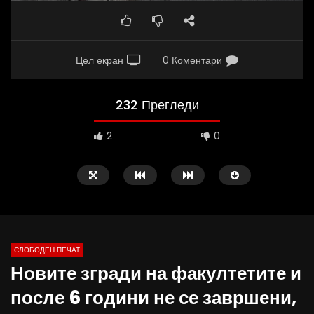
Цел екран
0 Коментари
232 Прегледи
2
0
СЛОБОДЕН ПЕЧАТ
Новите згради на факултетите и
09:38
10:25
после 6 години не се завршени,
Вести на „Слободен Печат“
Вести на „Слободен Пе