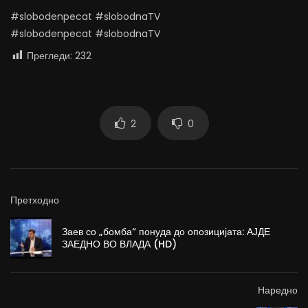
#slobodenpecat #slobodnaTV
#slobodenpecat #slobodnaTV
Прегледи:
232
2
0
Претходно
Заев со „бомба“ понуда до опозицијата: АЈДЕ
ЗАЕДНО ВО ВЛАДА (HD)
Наредно